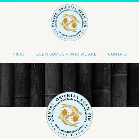
INÍCIO
QUEM SOMOS – WHO WE ARE
CONTATO
<