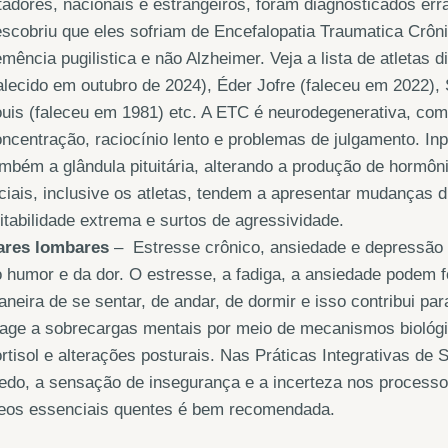
tadores, nacionais e estrangeiros, foram diagnosticados er
scobriu que eles sofriam de Encefalopatia Traumatica Crô
mência pugilistica e não Alzheimer. Veja a lista de atletas
alecido em outubro de 2024), Éder Jofre (faleceu em 2022),
uis (faleceu em 1981) etc. A ETC é neurodegenerativa, com
ncentração, raciocínio lento e problemas de julgamento. In
mbém a glândula pituitária, alterando a produção de hormô
ciais, inclusive os atletas, tendem a apresentar mudanças d
ritabilidade extrema e surtos de agressividade.
ares lombares
– Estresse crônico, ansiedade e depressão 
 humor e da dor. O estresse, a fadiga, a ansiedade podem f
neira de se sentar, de andar, de dormir e isso contribui par
eage a sobrecargas mentais por meio de mecanismos biológ
rtisol e alterações posturais. Nas Práticas Integrativas d
edo, a sensação de insegurança e a incerteza nos process
leos essenciais quentes é bem recomendada.