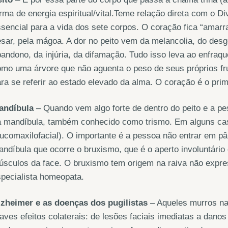
rma de energia espiritual/vital.Teme relação direta com o Di
sencial para a vida dos sete corpos. O coração fica “amarrad
sar, pela mágoa. A dor no peito vem da melancolia, do desg
andono, da injúria, da difamação. Tudo isso leva ao enfraqu
mo uma árvore que não aguenta o peso de seus próprios fr
ra se referir ao estado elevado da alma. O coração é o pri
andíbula
– Quando vem algo forte de dentro do peito e a p
a mandíbula, também conhecido como trismo. Em alguns ca
ucomaxilofacial). O importante é a pessoa não entrar em pâ
ndíbula que ocorre o bruxismo, que é o aperto involuntário
sculos da face. O bruxismo tem origem na raiva não expre
pecialista homeopata.
lzheimer e as doenças dos pugilistas
– Aqueles murros na 
aves efeitos colaterais: de lesões faciais imediatas a danos