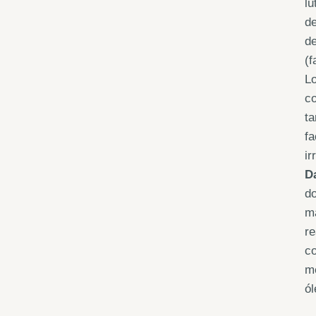
lu
de
de
(f
Lo
co
ta
fa
ir
D
do
ma
r
co
m
ó