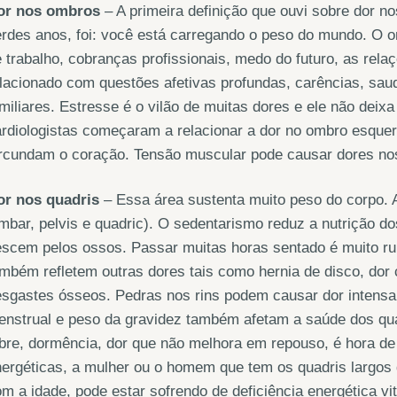
or nos ombros
– A primeira definição que ouvi sobre dor 
rdes anos, foi: você está carregando o peso do mundo. O 
 trabalho, cobranças profissionais, medo do futuro, as rel
lacionado com questões afetivas profundas, carências, sau
miliares. Estresse é o vilão de muitas dores e ele não de
rdiologistas começaram a relacionar a dor no ombro esque
ircundam o coração. Tensão muscular pode causar dores no
or nos quadris
– Essa área sustenta muito peso do corpo. A
mbar, pelvis e quadric). O sedentarismo reduz a nutrição d
scem pelos ossos. Passar muitas horas sentado é muito ru
mbém refletem outras dores tais como hernia de disco, dor c
sgastes ósseos. Pedras nos rins podem causar dor intensa 
nstrual e peso da gravidez também afetam a saúde dos qua
bre, dormência, dor que não melhora em repouso, é hora de 
ergéticas, a mulher ou o homem que tem os quadris largos
m a idade, pode estar sofrendo de deficiência energética vi