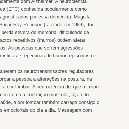
radamente com Alzheimer. A neurociência
nica (ETC) conhecida popularmente como
 diagnosticados por essa demência: Maguila
 Sugar Ray Rofinson (falecido em 1989), Joe
 perda severa de memória, dificuldade de
pactos repetitivos (murros) podem afetar
nios. As pessoas que sofrem agressões
rásticas e repentinas de humor, episódios de
alteram os neurotransmissores reguladores
orçar a pessoa a alterações na postura, na
a a dor lombar. A neurociência diz que o corpo
icos como a contração muscular, ação do
e Saúde, a dor lombar também carrega consigo o
os emocionais do dia a dia. Massagem com