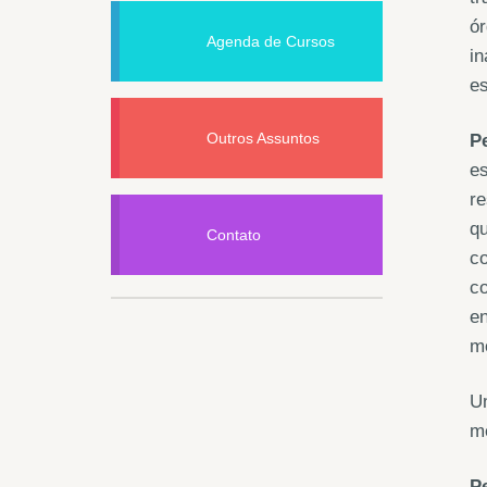
ór
Agenda de Cursos
in
e
Outros Assuntos
P
es
re
qu
Contato
co
co
en
m
Um
me
P