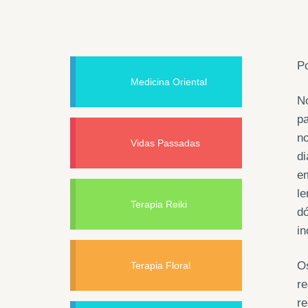
Po
Medicina Oriental
N
pa
no
Vidas Passadas
di
e
le
Terapia Reiki
dó
in
Os
Terapia Floral
re
re