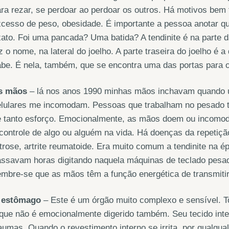
ra rezar, se perdoar ao perdoar os outros. Há motivos bem
cesso de peso, obesidade. É importante a pessoa anotar qu
ato. Foi uma pancada? Uma batida? A tendinite é na parte d
z o nome, na lateral do joelho. A parte traseira do joelho é a
be. É nela, também, que se encontra uma das portas para o 
s mãos
– lá nos anos 1990 minhas mãos inchavam quando us
elulares me incomodam. Pessoas que trabalham no pesado t
e tanto esforço. Emocionalmente, as mãos doem ou incomo
controle de algo ou alguém na vida. Há doenças da repetiçã
trose, artrite reumatoide. Era muito comum a tendinite na
ssavam horas digitando naquela máquinas de teclado pesado
mbre-se que as mãos têm a função energética de transmitir a
 estômago
– Este é um órgão muito complexo e sensível. To
que não é emocionalmente digerido também. Seu tecido inte
aumas. Quando o revestimento interno se irrita, por qualqual