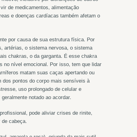
e vir de medicamentos, alimentação
creas e doenças cardíacas também afetam o
te por causa de sua estrutura física. Por
, artérias, o sistema nervosa, o sistema
cipais chakras, o da garganta. É esse chakra
 no nível emocional. Por isso, tem que lidar
arníferos matam suas caças apertando ou
m dos pontos do corpo mais sensíveis à
stresse, uso prolongado de celular e
geralmente notado ao acordar.
fissional, pode aliviar crises de rinite,
r de cabeça.
ul, amarela e rosa), oriunda da mais sutil