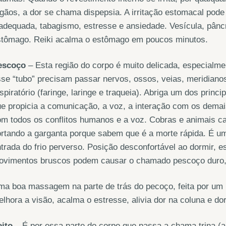
gãos, a dor se chama dispepsia. A irritação estomacal pod
adequada, tabagismo, estresse e ansiedade. Vesícula, pân
stômago. Reiki acalma o estômago em poucos minutos.
escoço
– Esta região do corpo é muito delicada, especialmen
se “tubo” precisam passar nervos, ossos, veias, meridianos
spiratório (faringe, laringe e traqueia). Abriga um dos prin
e propicia a comunicação, a voz, a interação com os demais
m todos os conflitos humanos e a voz. Cobras e animais c
rtando a garganta porque sabem que é a morte rápida. É u
trada do frio perverso. Posição desconfortável ao dormir, e
ovimentos bruscos podem causar o chamado pescoço duro, 
a boa massagem na parte de trás do pecoço, feita por um pro
lhora a visão, acalma o estresse, alivia dor na coluna e do
eito
– É por essa parte do corpo que passa a chama trina (az