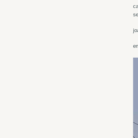
ca
se
j
e