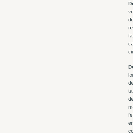
D
ve
de
re
fa
ca
c
D
lo
de
ta
de
me
fe
en
co