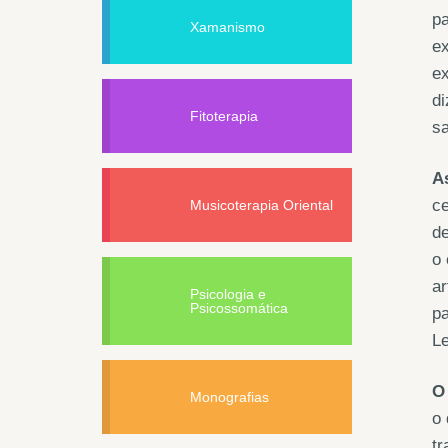
pa
Xamanismo
ex
ex
di
Fitoterapia
sa
A
c
Musicoterapia Oriental
d
o 
ar
Psicologia e
Psicossomática
pa
Le
O
Monografias
o 
tr