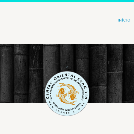
INÍCIO
<