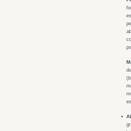
fo
es
pe
ab
co
pa
M
d
(b
ma
mú
es
A
gr