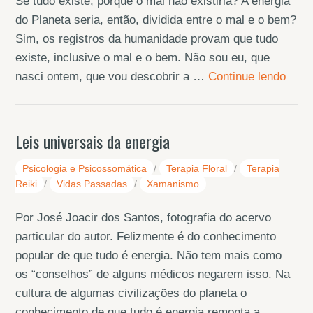
Se tudo existe, porque o mal não existiria? A energia
do Planeta seria, então, dividida entre o mal e o bem?
Sim, os registros da humanidade provam que tudo
existe, inclusive o mal e o bem. Não sou eu, que
nasci ontem, que vou descobrir a …
Continue lendo
Leis universais da energia
Psicologia e Psicossomática
/
Terapia Floral
/
Terapia
Reiki
/
Vidas Passadas
/
Xamanismo
Por José Joacir dos Santos, fotografia do acervo
particular do autor. Felizmente é do conhecimento
popular de que tudo é energia. Não tem mais como
os “conselhos” de alguns médicos negarem isso. Na
cultura de algumas civilizações do planeta o
conhecimento de que tudo é energia remonta a