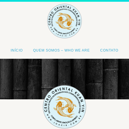
INÍCIO
QUEM SOMOS – WHO WE ARE
CONTATO
<