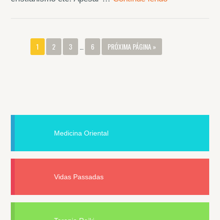
1
2
3
…
6
PRÓXIMA PÁGINA »
Medicina Oriental
Vidas Passadas