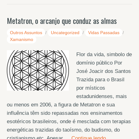
Metatron, o arcanjo que conduz as almas
Outros Assuntos
/
Uncategorized
/
Vidas Passadas
/
Xamanismo
Flor da vida, simbolo de
domínio público Por
José Joacir dos Santos
Trazida para o Brasil
por místicos
estadunidenses, mais
ou menos em 2006, a figura de Metatron e sua
influência têm sido repassadas nos ensinamentos
esotéricos brasileiros, onde é mesclada com terapias
energéticas trazidas do taoísmo, do budismo, do
cristianismo etc. Apesar …
Continue lendo