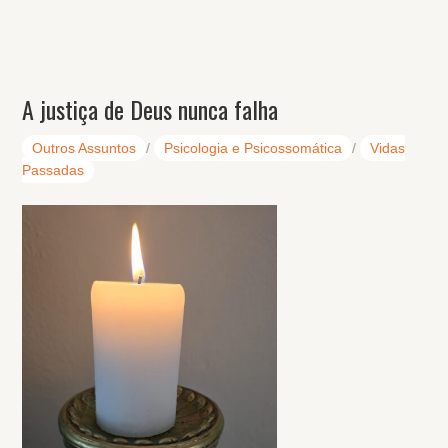
A justiça de Deus nunca falha
Outros Assuntos
/
Psicologia e Psicossomática
/
Vidas
Passadas