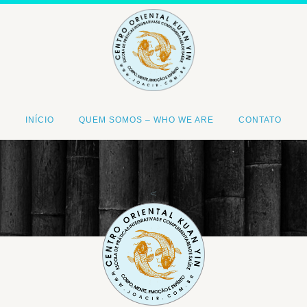
INÍCIO
QUEM SOMOS – WHO WE ARE
CONTATO
<