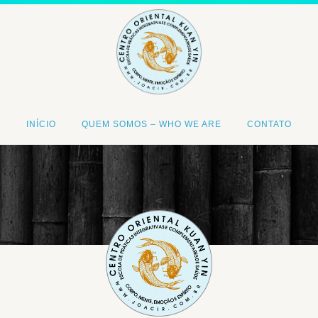
INÍCIO
QUEM SOMOS – WHO WE ARE
CONTATO
<