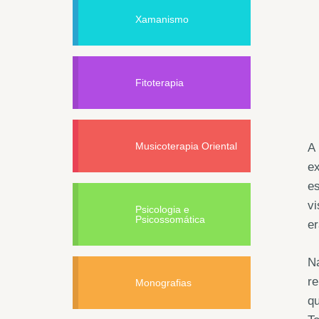
Xamanismo
Fitoterapia
Musicoterapia Oriental
A 
ex
es
vi
Psicologia e
Psicossomática
er
Na
re
Monografias
q