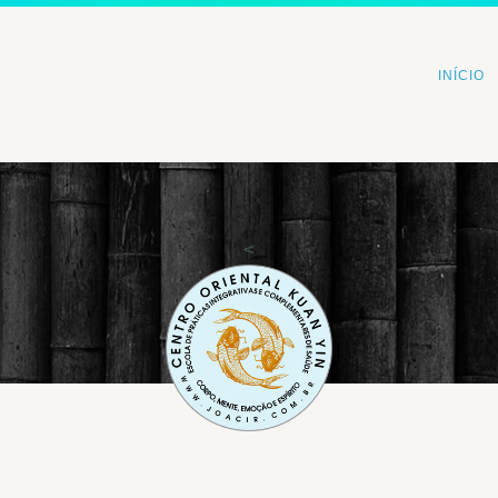
INÍCIO
<