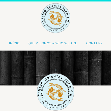
INÍCIO
QUEM SOMOS – WHO WE ARE
CONTATO
<