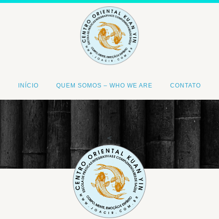
INÍCIO
QUEM SOMOS – WHO WE ARE
CONTATO
<