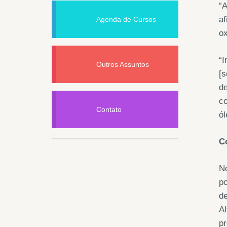
“A
af
Agenda de Cursos
ox
“I
Outros Assuntos
[s
d
co
Contato
ól
C
No
po
de
Al
pr