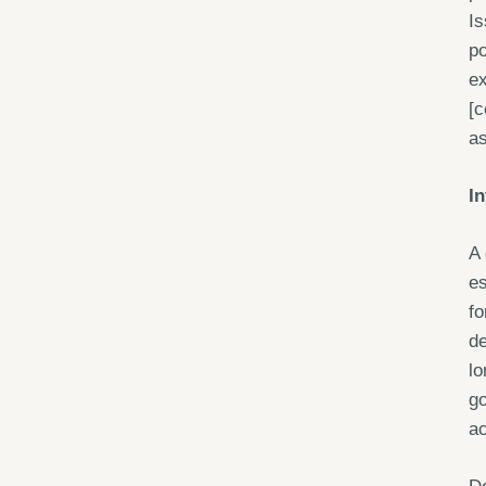
Is
p
ex
[c
as
I
A 
es
fo
de
lo
go
ac