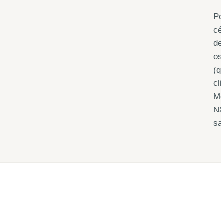
Po
cé
de
os
(q
cl
Me
Nã
sa