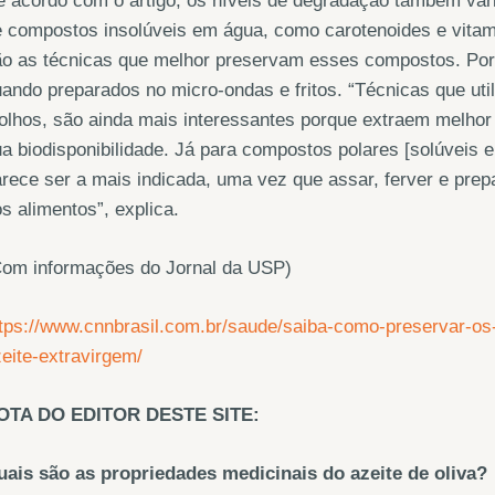
 acordo com o artigo, os níveis de degradação também var
 compostos insolúveis em água, como carotenoides e vitami
o as técnicas que melhor preservam esses compostos. Por 
ando preparados no micro-ondas e fritos. “Técnicas que uti
lhos, são ainda mais interessantes porque extraem melhor
a biodisponibilidade. Já para compostos polares [solúveis 
rece ser a mais indicada, uma vez que assar, ferver e pre
s alimentos”, explica.
Com informações do Jornal da USP)
tps://www.cnnbrasil.com.br/saude/saiba-como-preservar-os
eite-extravirgem/
OTA DO EDITOR DESTE SITE:
uais são as propriedades medicinais do azeite de oliva?