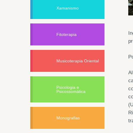
Xamanismo
In
Fitoterapia
p
P
Musicoterapia Oriental
Al
ca
Psicologia e
co
Psicossomática
co
(U
Ri
Monografias
tr