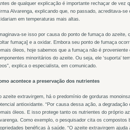
ntes de qualquer explicação é importante rechaçar de vez 
irma Alvarenga, explicando que, no passado, acreditava-se 
idariam em temperaturas mais altas.
maginava-se isso por causa do ponto de fumaça do azeite,
oltar fumaça] e a oxidar. Embora seu ponto de fumaça ocor
emais óleos, hoje sabemos que a fumaça não é proveniente
mponentes minoritários do azeite. Ou seja, ele ‘suporta’ 
eos”, explica o especialista, em comunicado.
omo acontece a preservação dos nutrientes
 azeite extravirgem, há o predomínio de gorduras monoinsa
tencial antioxidante. “Por causa dessa ação, a degradação
mais óleos. E isso protege tanto os nutrientes do próprio a
varenga. Como exemplo, o pesquisador cita os compostos b
opriedades benéficas à saúde. “O azeite extravirgem ajuda 