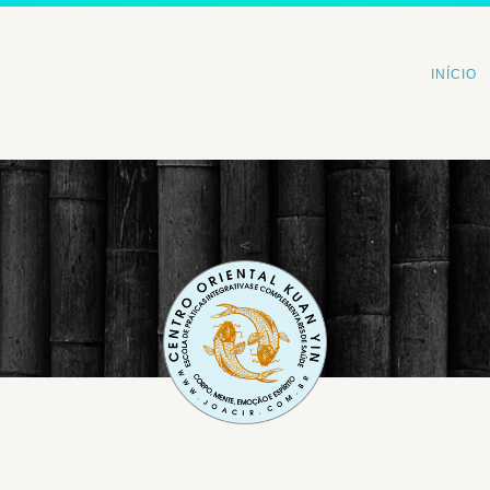
INÍCIO
<