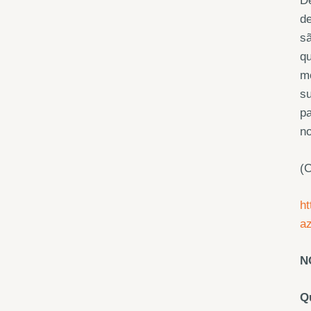
De
de
sã
qu
mo
su
pa
no
(
ht
az
N
Q