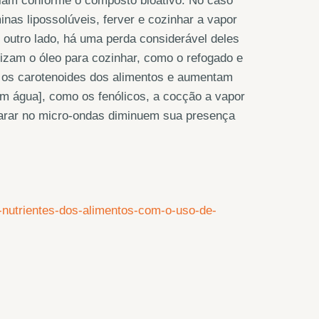
iam conforme o composto bioativo. No caso
nas lipossolúveis, ferver e cozinhar a vapor
outro lado, há uma perda considerável deles
lizam o óleo para cozinhar, como o refogado e
 os carotenoides dos alimentos e aumentam
em água], como os fenólicos, a cocção a vapor
parar no micro-ondas diminuem sua presença
-nutrientes-dos-alimentos-com-o-uso-de-