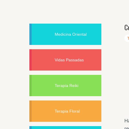
C
Medicina Oriental
Vidas Passadas
Terapia Reiki
Terapia Floral
H
re