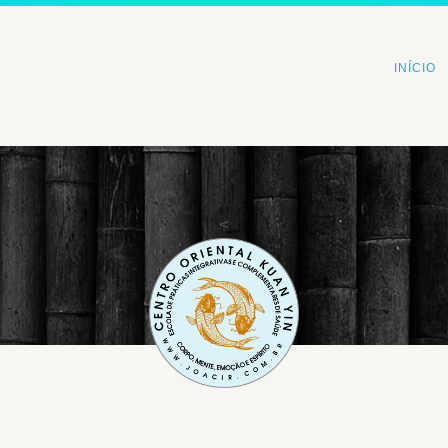
INÍCIO
<