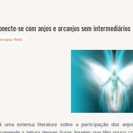
onecte-se com anjos e arcanjos sem intermediários
Terapia Reiki
á uma extensa literature sobre a participação dos anj
comende a leitura desses livros àqueles que têm pouco co