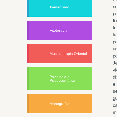
ne
Xamanismo
pr
fi
te
Fitoterapia
l
p
u
Musicoterapia Oriental
po
Je
vi
Psicologia e
di
Psicossomática
e
se
g
Monografias
os
mo