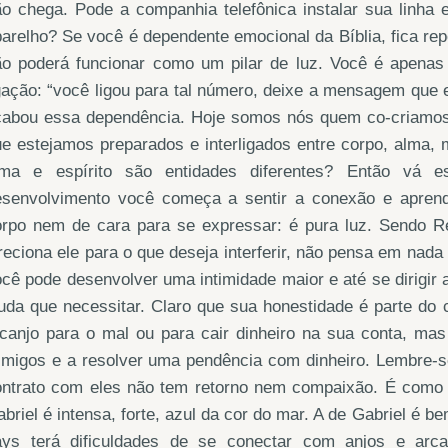
o chega. Pode a companhia telefônica instalar sua linha 
arelho? Se você é dependente emocional da Bíblia, fica rep
ão poderá funcionar como um pilar de luz. Você é apenas 
gação: “você ligou para tal número, deixe a mensagem que 
cabou essa dependência. Hoje somos nós quem co-criamos 
e estejamos preparados e interligados entre corpo, alma, 
lma e espírito são entidades diferentes? Então vá 
esenvolvimento você começa a sentir a conexão e apren
orpo nem de cara para se expressar: é pura luz. Sendo R
reciona ele para o que deseja interferir, não pensa em nada 
cê pode desenvolver uma intimidade maior e até se dirigir
uda que necessitar. Claro que sua honestidade é parte do c
canjo para o mal ou para cair dinheiro na sua conta, mas 
imigos e a resolver uma pendência com dinheiro. Lembre-s
ntrato com eles não tem retorno nem compaixão. É como se 
briel é intensa, forte, azul da cor do mar. A de Gabriel é b
ays terá dificuldades de se conectar com anjos e ar