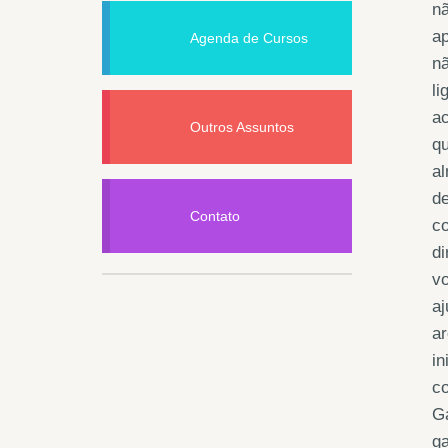
nã
ap
Agenda de Cursos
n
li
a
Outros Assuntos
qu
a
d
Contato
c
di
vo
aj
ar
in
co
Ga
g