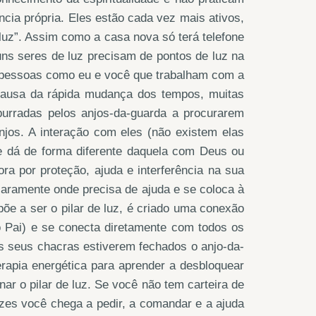
cia própria. Eles estão cada vez mais ativos,
luz”. Assim como a casa nova só terá telefone
guns seres de luz precisam de pontos de luz na
ão pessoas como eu e você que trabalham com a
r causa da rápida mudança dos tempos, muitas
urradas pelos anjos-da-guarda a procurarem
njos. A interação com eles (não existem elas
se dá de forma diferente daquela com Deus ou
a por proteção, ajuda e interferência na sua
laramente onde precisa de ajuda e se coloca à
õe a ser o pilar de luz, é criado uma conexão
o Pai) e se conecta diretamente com todos os
os seus chacras estiverem fechados o anjo-da-
rapia energética para aprender a desbloquear
ar o pilar de luz. Se você não tem carteira de
ezes você chega a pedir, a comandar e a ajuda