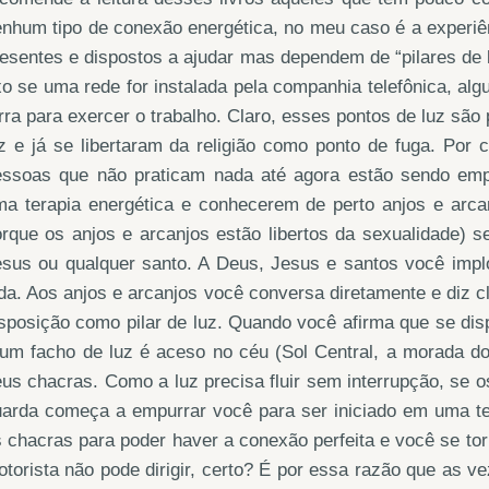
nhum tipo de conexão energética, no meu caso é a experiên
esentes e dispostos a ajudar mas dependem de “pilares de 
xo se uma rede for instalada pela companhia telefônica, al
rra para exercer o trabalho. Claro, esses pontos de luz s
uz e já se libertaram da religião como ponto de fuga. Po
essoas que não praticam nada até agora estão sendo emp
ma terapia energética e conhecerem de perto anjos e arca
rque os anjos e arcanjos estão libertos da sexualidade) 
sus ou qualquer santo. A Deus, Jesus e santos você implor
da. Aos anjos e arcanjos você conversa diretamente e diz c
sposição como pilar de luz. Quando você afirma que se disp
 um facho de luz é aceso no céu (Sol Central, a morada d
us chacras. Como a luz precisa fluir sem interrupção, se 
uarda começa a empurrar você para ser iniciado em uma te
 chacras para poder haver a conexão perfeita e você se torn
torista não pode dirigir, certo? É por essa razão que as v