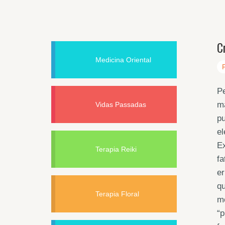
C
Medicina Oriental
P
ma
Vidas Passadas
p
e
Ex
Terapia Reiki
f
er
qu
Terapia Floral
m
“