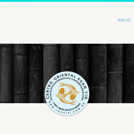
INÍCIO
<