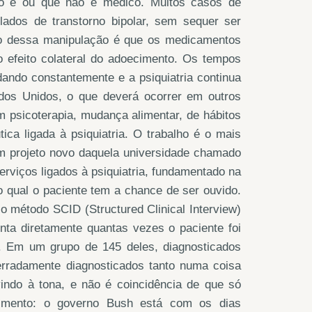
o e ou que não é médico. Muitos casos de
lados de transtorno bipolar, sem sequer ser
igo dessa manipulação é que os medicamentos
o efeito colateral do adoecimento. Os tempos
ando constantemente e a psiquiatria continua
os Unidos, o que deverá ocorrer em outros
 psicoterapia, mudança alimentar, de hábitos
ica ligada à psiquiatria. O trabalho é o mais
um projeto novo daquela universidade chamado
erviços ligados à psiquiatria, fundamentado na
o qual o paciente tem a chance de ser ouvido.
o o método SCID (Structured Clinical Interview)
ta diretamente quantas vezes o paciente foi
o. Em um grupo de 145 deles, diagnosticados
erradamente diagnosticados tanto numa coisa
ndo à tona, e não é coincidência de que só
imento: o governo Bush está com os dias