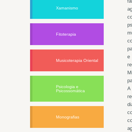
f
Xamanismo
a
c
ps
mu
Fitoterapia
c
p
e 
Musicoterapia Oriental
re
Mi
pa
Psicologia e
A 
Psicossomática
r
d
c
Monografias
c
a