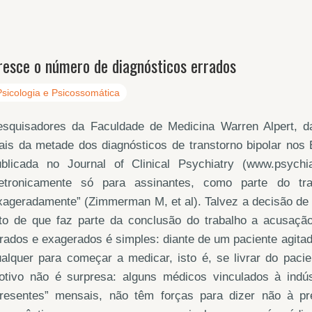
resce o número de diagnósticos errados
Psicologia e Psicossomática
esquisadores da Faculdade de Medicina Warren Alpert, 
is da metade dos diagnósticos de transtorno bipolar nos 
ublicada no Journal of Clinical Psychiatry (www.psych
letronicamente só para assinantes, como parte do tra
ageradamente” (Zimmerman M, et al). Talvez a decisão de p
ato de que faz parte da conclusão do trabalho a acusação
rados e exagerados é simples: diante de um paciente agitado
alquer para começar a medicar, isto é, se livrar do pacie
otivo não é surpresa: alguns médicos vinculados à indú
presentes” mensais, não têm forças para dizer não à pr