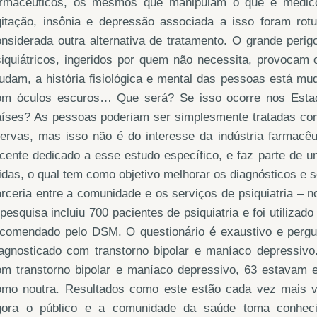
armacêuticos, os mesmos que manipulam o que é médic
gitação, insônia e depressão associada a isso foram rotu
onsiderada outra alternativa de tratamento. O grande per
iquiátricos, ingeridos por quem não necessita, provocam 
dam, a história fisiológica e mental das pessoas está mud
om óculos escuros… Que será? Se isso ocorre nos Estad
aíses? As pessoas poderiam ser simplesmente tratadas com
ervas, mas isso não é do interesse da indústria farmacêut
cente dedicado a esse estudo específico, e faz parte de 
das, o qual tem como objetivo melhorar os diagnósticos e s
rceria entre a comunidade e os serviços de psiquiatria – n
pesquisa incluiu 700 pacientes de psiquiatria e foi utilizad
ecomendado pelo DSM. O questionário é exaustivo e pergun
iagnosticado com transtorno bipolar e maníaco depressiv
om transtorno bipolar e maníaco depressivo, 63 estavam 
omo noutra. Resultados como este estão cada vez mais vi
gora o público e a comunidade da saúde toma conhec