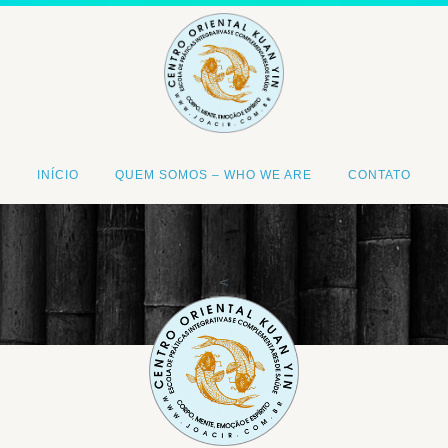
INÍCIO
QUEM SOMOS – WHO WE ARE
CONTATO
<