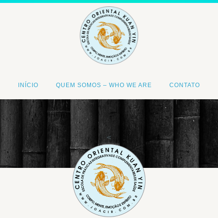
INÍCIO
QUEM SOMOS – WHO WE ARE
CONTATO
<