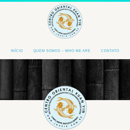
INÍCIO
QUEM SOMOS – WHO WE ARE
CONTATO
<