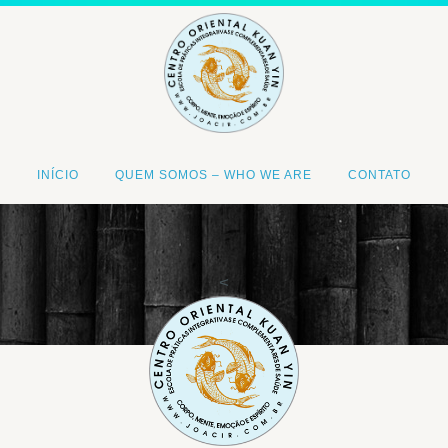
INÍCIO
QUEM SOMOS – WHO WE ARE
CONTATO
<