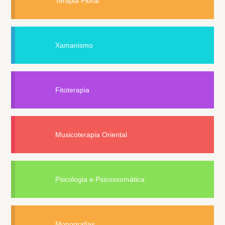
Terapia Floral
Xamanismo
Fitoterapia
Musicoterapia Oriental
Psicologia e Psicossomática
Monografias