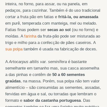
inteira, no forno, para assar, ou na panela, em
pedaços, para cozinhar. Também é do uso tradicional
cortar a fruta pão em fatias e
fritá-la, ou amassada
em purê, temperada com manteiga, mel ou melado.
Fatias finas podem ser
secas ao sol
(ou no forno) e
moídas. A
farinha
da fruta-pão pode ser misturada ao
trigo e milho para a confecção de pães caseiros. A
sua polpa
também é usada na fabricação de doces.
A
Artocarpus altilis var. seminífera
é bastante
semelhante em tamanho mas, sua casca assemelha
a das pinhas e contêm de
50 a 60 sementes
graúdas
, na massa. Porém, sua polpa não tem valor
alimentício – são consumidas as sementes, assadas,
fervidas em água e sal, ou torradas que lembram o
formato e
sabor da castanha portuguesa
. Das
sementes também se faz uma farinha muito nutritiva.