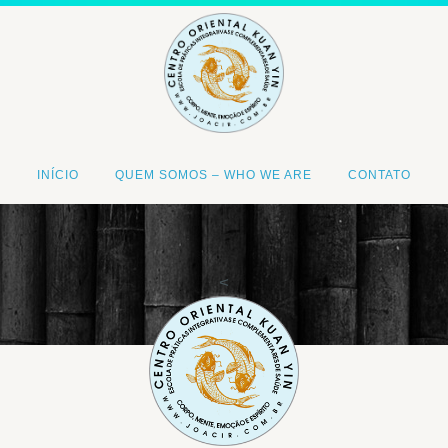
INÍCIO
QUEM SOMOS – WHO WE ARE
CONTATO
<