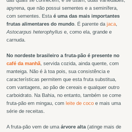
das quais se conhecem, e se usam, duas variedades,
apyrena, que não possui sementes e a seminífera,
com sementes. Esta
é uma das mais importantes
frutas alimentares do mundo
. É parente da
jaca
,
Astocarpus heterophyllus
e, como ela, grande e
carnuda.
No nordeste brasileiro a fruta-pão é presente no
café da manhã
, servida cozida, ainda quente, com
manteiga. Não é à toa pois, sua consistência e
características permitem que esta fruta substitua,
com vantagens, ao pão de cereais e qualquer outro
carboidrato. Na Bahia, no entanto, também se come
fruta-pão em mingau, com
leite de coco
e mais uma
série de receitas.
A fruta-pão vem de uma
árvore alta
(atinge mais de