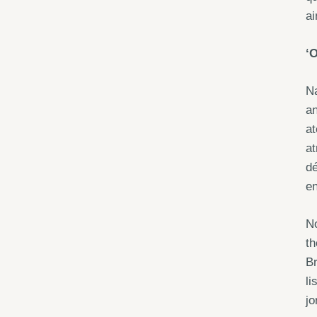
ai
‘O
Na
an
at
at
dé
en
No
th
Br
li
jo