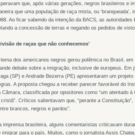
peravam que, após várias gerações, negros brasileiros e 
neira que uma população de raça mista, ou ‘branqueada’, i
88. Ao ficar sabendo da intenção da BACS, as autoridades br
tando a concessão de terras e negando os pedidos de visto
Divisão de raças que não conhecemos’
 tema dos americanos negros gerou polêmica no Brasil, em
ande debate sobre a imigração, inclusive de europeus. Em j
aga (SP) e Andrade Bezerra (PE) apresentaram um projeto d
gras. A proposta chegou a receber parecer favorável do Ins
 Câmara, classificada por opositores como “um atentado à C
 cristã”. Críticos salientavam que, “perante a Constituição”,
ntre brancos, negros e pardos”.
 imprensa brasileira, alguns comentaristas criticavam dura
 imigrar para o país. Muitos, como o jornalista Assis Chat