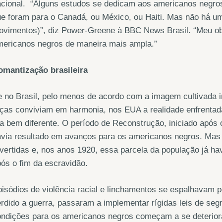
cional. “Alguns estudos se dedicam aos americanos negros
e foram para o Canadá, ou México, ou Haiti. Mas não há um
vimentos)”, diz Power-Greene à BBC News Brasil. “Meu obje
mericanos negros de maneira mais ampla.”
omantização brasileira
 no Brasil, pelo menos de acordo com a imagem cultivada 
ças conviviam em harmonia, nos EUA a realidade enfrentada
a bem diferente. O período de Reconstrução, iniciado após 
avia resultado em avanços para os americanos negros. Mas
vertidas e, nos anos 1920, essa parcela da população já hav
ós o fim da escravidão.
isódios de violência racial e linchamentos se espalhavam p
rdido a guerra, passaram a implementar rígidas leis de seg
ndições para os americanos negros começam a se deteriorar