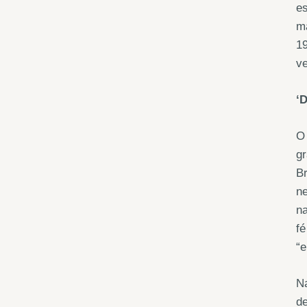
es
ma
19
ve
‘
O
gr
Br
ne
na
fé
“e
Na
de