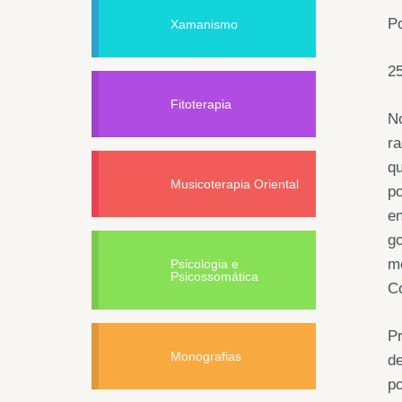
P
Xamanismo
25
Fitoterapia
No
r
qu
Musicoterapia Oriental
po
en
go
mo
Psicologia e
Psicossomática
C
Pr
Monografias
d
po