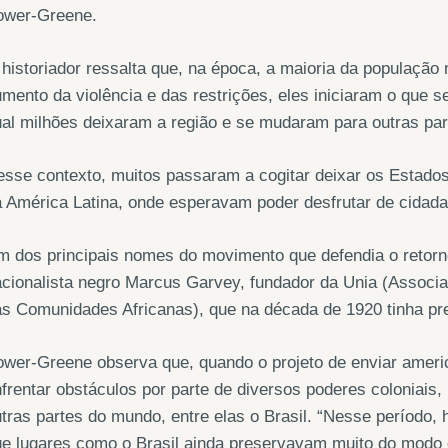
ower-Greene.
historiador ressalta que, na época, a maioria da população
mento da violência e das restrições, eles iniciaram o que 
al milhões deixaram a região e se mudaram para outras pa
sse contexto, muitos passaram a cogitar deixar os Estado
 América Latina, onde esperavam poder desfrutar de cidada
 dos principais nomes do movimento que defendia o retorno à 
cionalista negro Marcus Garvey, fundador da Unia (Associa
s Comunidades Africanas), que na década de 1920 tinha pr
wer-Greene observa que, quando o projeto de enviar ameri
frentar obstáculos por parte de diversos poderes colonia
tras partes do mundo, entre elas o Brasil. “Nesse período, 
e lugares como o Brasil ainda preservavam muito do modo de 