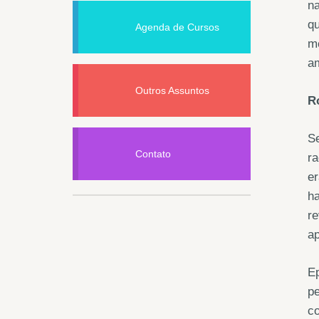
na
qu
Agenda de Cursos
mo
a
Outros Assuntos
R
Se
Contato
ra
er
h
re
ap
Ep
pe
co