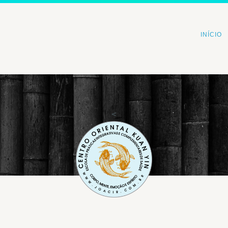
INÍCIO
<