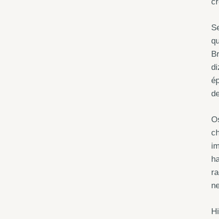
cr
Se
qu
Br
di
ép
de
Os
ch
im
ha
ra
ne
Hi