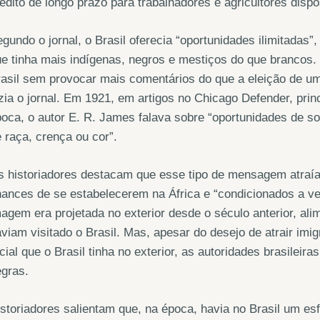
édito de longo prazo para trabalhadores e agricultores dispo
gundo o jornal, o Brasil oferecia “oportunidades ilimitada
e tinha mais indígenas, negros e mestiços do que brancos
asil sem provocar mais comentários do que a eleição de u
zia o jornal. Em 1921, em artigos no Chicago Defender, pri
oca, o autor E. R. James falava sobre “oportunidades de s
 raça, crença ou cor”.
 historiadores destacam que esse tipo de mensagem atraía
ances de se estabelecerem na África e “condicionados a ve
agem era projetada no exterior desde o século anterior, ali
viam visitado o Brasil. Mas, apesar do desejo de atrair imi
cial que o Brasil tinha no exterior, as autoridades brasileir
gras.
storiadores salientam que, na época, havia no Brasil um es