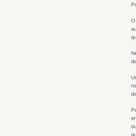
P
O 
au
qu
Ne
da
Um
na
da
Po
en
ou
qu