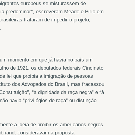
imigrantes europeus se misturassem de
ria predominar”, escreveram Meade e Pirio em
asileiras trataram de impedir o projeto,
.
 um momento em que já havia no país um
ulho de 1921, os deputados federais Cincinato
e lei que proibia a imigração de pessoas
tituto dos Advogados do Brasil, mas fracassou
onstituição”, “à dignidade da raça negra” e “à
 não havia “privilégios de raça” ou distinção
mente a ideia de proibir os americanos negros
eubriand, consideravam a proposta