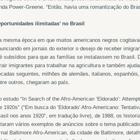
nda Power-Greene. “Então, havia uma romantização do Brasi
portunidades ilimitadas’ no Brasil
 mesma época em que muitos americanos negros cogitavam d
unciando em jornais do exterior o desejo de receber imigra
é subsídios para que as famílias se instalassem no Brasil. 
rair imigrantes para trabalhar na agricultura e também ajuda
cadas seguintes, milhões de alemães, italianos, espanhóis,
tre outros, chegaram ao país.
 estudo “In Search of the Afro-American ‘Eldorado’: Attempt
e 1920s” (“Em busca do ‘Eldorado’ Afro-Americano: Tentati
asil nos anos 1920”, em tradução livre), de 1988, os histo
staram vários exemplos de anúncios sobre o tema publicad
rnal Baltimore Afro-American, da cidade de Baltimore, det