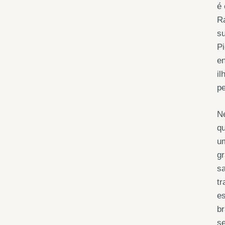
é 
Ra
s
Pi
en
il
pe
Ne
qu
um
g
sa
tr
es
br
se