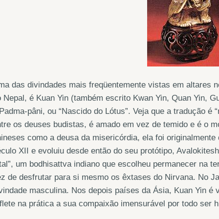
a das divindades mais freqüentemente vistas em altares no
 Nepal, é Kuan Yin (também escrito Kwan Yin, Quan Yin, Gu
Padma-pâni, ou “Nascido do Lótus”. Veja que a tradução é “
tre os deuses budistas, é amado em vez de temido e é o m
ineses como a deusa da misericórdia, ela foi originalmente
culo XII e evoluiu desde então do seu protótipo, Avalokites
tal”, um bodhisattva indiano que escolheu permanecer na ter
ez de desfrutar para si mesmo os êxtases do Nirvana. No 
vindade masculina. Nos depois países da Ásia, Kuan Yin é 
flete na prática a sua compaixão imensurável por todo ser 