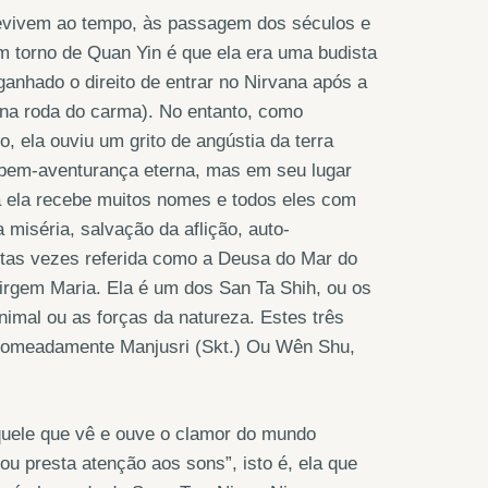
brevivem ao tempo, às passagem dos séculos e
m torno de Quan Yin é que ela era uma budista
 ganhado o direito de entrar no Nirvana após a
 na roda do carma). No entanto, como
, ela ouviu um grito de angústia da terra
e bem-aventurança eterna, mas em seu lugar
a ela recebe muitos nomes e todos eles com
 miséria, salvação da aflição, auto-
muitas vezes referida como a Deusa do Mar do
irgem Maria. Ela é um dos San Ta Shih, ou os
imal ou as forças da natureza. Estes três
 nomeadamente Manjusri (Skt.) Ou Wên Shu,
quele que vê e ouve o clamor do mundo
ou presta atenção aos sons”, isto é, ela que