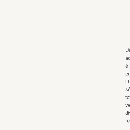
Um
ao
é 
en
ch
sé
to
v
di
re