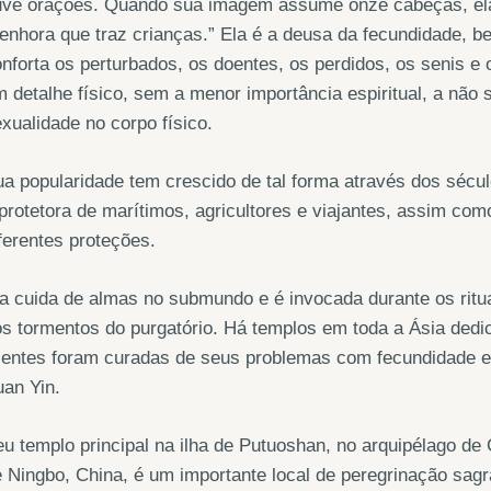
uve orações. Quando sua imagem assume onze cabeças, el
enhora que traz crianças.” Ela é a deusa da fecundidade, 
nforta os perturbados, os doentes, os perdidos, os senis e 
 detalhe físico, sem a menor importância espiritual, a não
xualidade no corpo físico.
a popularidade tem crescido de tal forma através dos séc
protetora de marítimos, agricultores e viajantes, assim co
ferentes proteções.
a cuida de almas no submundo e é invocada durante os rituai
s tormentos do purgatório. Há templos em toda a Ásia ded
ientes foram curadas de seus problemas com fecundidade e t
an Yin.
u templo principal na ilha de Putuoshan, no arquipélago de 
 Ningbo, China, é um importante local de peregrinação sag