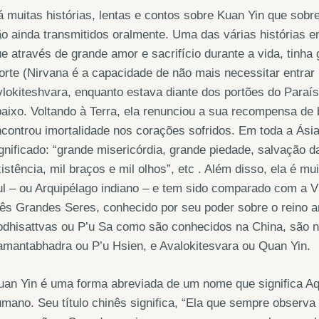
 muitas histórias, lentas e contos sobre Kuan Yin que so
o ainda transmitidos oralmente. Uma das várias histórias e
e através de grande amor e sacrifício durante a vida, tinha
rte (Nirvana é a capacidade de não mais necessitar entrar
lokiteshvara, enquanto estava diante dos portões do Paraíso
aixo. Voltando à Terra, ela renunciou a sua recompensa d
controu imortalidade nos corações sofridos. Em toda a Ási
gnificado: “grande misericórdia, grande piedade, salvação da
istência, mil braços e mil olhos”, etc . Além disso, ela é 
l – ou Arquipélago indiano – e tem sido comparado com a V
ês Grandes Seres, conhecido por seu poder sobre o reino an
odhisattvas ou P’u Sa como são conhecidos na China, são
mantabhadra ou P’u Hsien, e Avalokitesvara ou Quan Yin.
uan Yin é uma forma abreviada de um nome que significa A
mano. Seu título chinês significa, “Ela que sempre observa 