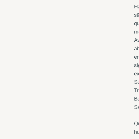
Há
sã
qu
mo
Av
ab
en
si
ex
Su
Tr
B
Sa
Q
hu