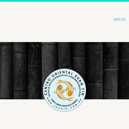
INÍCIO
<