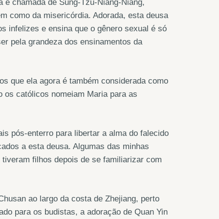
a é chamada de Sung-Tzu-Niang-Niang,
bem como da misericórdia. Adorada, esta deusa
os infelizes e ensina que o gênero sexual é só
 ser pela grandeza dos ensinamentos da
ulos que ela agora é também considerada como
mo os católicos nomeiam Maria para as
s pós-enterro para libertar a alma do falecido
icados a esta deusa. Algumas das minhas
iveram filhos depois de se familiarizar com
Chusan ao largo da costa de Zhejiang, perto
rado para os budistas, a adoração de Quan Yin