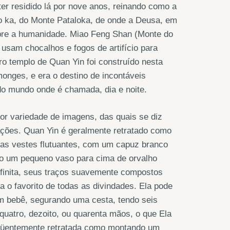
er residido lá por nove anos, reinando como a
lo ka, do Monte Pataloka, de onde a Deusa, em
obre a humanidade. Miao Feng Shan (Monte do
usam chocalhos e fogos de artifício para
ro templo de Quan Yin foi construído nesta
onges, e era o destino de incontáveis ​​
do mundo onde é chamada, dia e noite.
r variedade de imagens, das quais se diz
ações. Quan Yin é geralmente retratado como
cas vestes flutuantes, com um capuz branco
do um pequeno vaso para cima de orvalho
nfinita, seus traços suavemente compostos
a o favorito de todas as divindades. Ela pode
um bebê, segurando uma cesta, tendo seis
quatro, dezoito, ou quarenta mãos, o que Ela
freqüentemente retratada como montando um