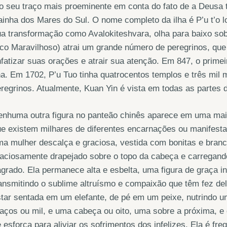
o seu traço mais proeminente em conta do fato de a Deusa t
inha dos Mares do Sul. O nome completo da ilha é P’u t’o 
ua transformação como Avalokiteshvara, olha para baixo s
co Maravilhoso) atrai um grande número de peregrinos, que 
fatizar suas orações e atrair sua atenção. Em 847, o primei
ha. Em 1702, P’u Tuo tinha quatrocentos templos e três mil m
regrinos. Atualmente, Kuan Yin é vista em todas as partes 
nhuma outra figura no panteão chinês aparece em uma maio
e existem milhares de diferentes encarnações ou manifest
a mulher descalça e graciosa, vestida com bonitas e bran
raciosamente drapejado sobre o topo da cabeça e carregan
grado. Ela permanece alta e esbelta, uma figura de graça i
ansmitindo o sublime altruísmo e compaixão que têm fez del
tar sentada em um elefante, de pé em um peixe, nutrindo 
aços ou mil, e uma cabeça ou oito, uma sobre a próxima, e 
 esforça para aliviar os sofrimentos dos infelizes. Ela é 