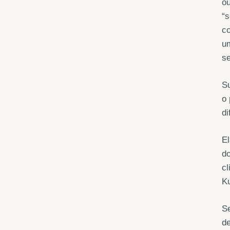
o
“s
co
um
se
Su
o 
di
El
do
cl
Ku
Se
de