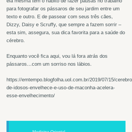
ela mesma tem o hábito de fazer pausas no trabalho
para fotografar os pássaros de seu jardim entre um
texto e outro. E de passear com seus três cães,
Dizzy, Daisy e Scruffy, que sempre a fazem sorrir –
esta sim, assegura, sua dica favorita para a saúde do
cérebro.
Enquanto você fica aqui, vou lá fora atrás dos
pássaros…com um sorriso nos lábios.
https://emtempo.blogfolha.uol.com.br/2019/07/15/cerebro
de-idosos-envelhece-e-uso-de-maconha-acelera-
esse-envelhecimento/
Medicina Oriental