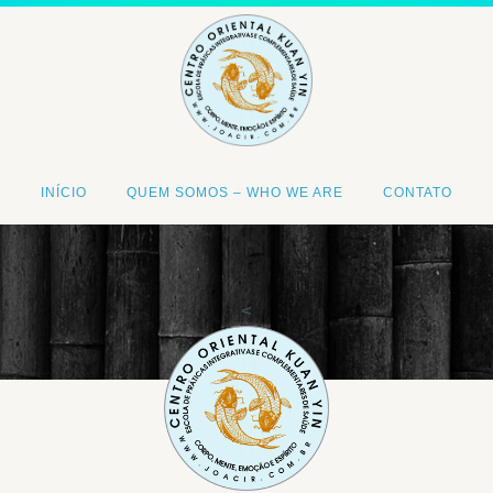
INÍCIO
QUEM SOMOS – WHO WE ARE
CONTATO
<