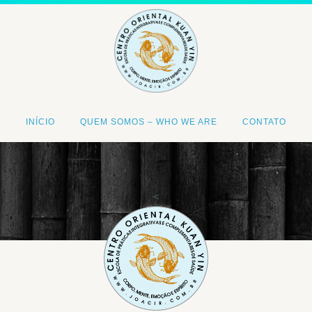
INÍCIO
QUEM SOMOS – WHO WE ARE
CONTATO
<