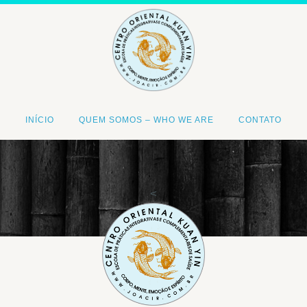
INÍCIO
QUEM SOMOS – WHO WE ARE
CONTATO
<