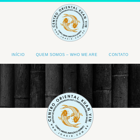
INÍCIO
QUEM SOMOS – WHO WE ARE
CONTATO
<