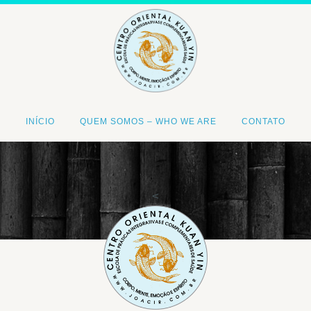
INÍCIO
QUEM SOMOS – WHO WE ARE
CONTATO
<