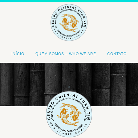
INÍCIO
QUEM SOMOS – WHO WE ARE
CONTATO
<