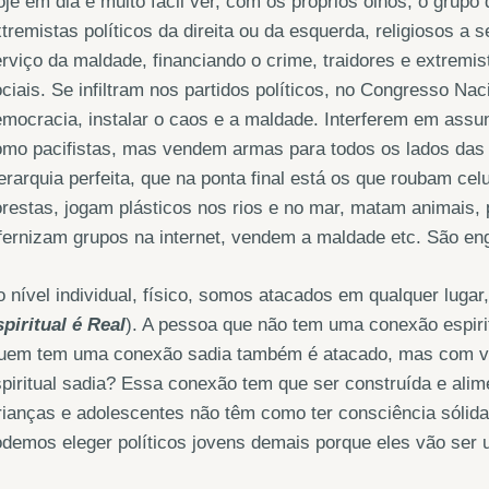
je em dia é muito fácil ver, com os próprios olhos, o grupo 
tremistas políticos da direita ou da esquerda, religiosos a 
rviço da maldade, financiando o crime, traidores e extremi
ciais. Se infiltram nos partidos políticos, no Congresso Na
mocracia, instalar o caos e a maldade. Interferem em assu
omo pacifistas, mas vendem armas para todos os lados das
erarquia perfeita, que na ponta final está os que roubam ce
orestas, jogam plásticos nos rios e no mar, matam animais, 
fernizam grupos na internet, vendem a maldade etc. São eng
 nível individual, físico, somos atacados em qualquer lugar
piritual é Real
). A pessoa que não tem uma conexão espiri
uem tem uma conexão sadia também é atacado, mas com vol
piritual sadia? Essa conexão tem que ser construída e ali
ianças e adolescentes não têm como ter consciência sólida
demos eleger políticos jovens demais porque eles vão ser u