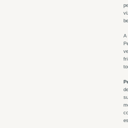
pe
vi
b
A
Pe
ve
fr
t
P
de
su
me
co
es