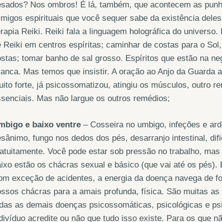
sados? Nos ombros! É lá, também, que acontecem as punhal
imigos espirituais que você sequer sabe da existência deles
rapia Reiki. Reiki fala a linguagem holográfica do universo
 Reiki em centros espíritas; caminhar de costas para o Sol
stas; tomar banho de sal grosso. Espíritos que estão na n
anca. Mas temos que insistir. A oração ao Anjo da Guarda 
ito forte, já psicossomatizou, atingiu os músculos, outr
senciais. Mas não largue os outros remédios;
mbigo e baixo ventre
– Cosseira no umbigo, infeções e ard
sânimo, fungo nos dedos dos pés, desarranjo intestinal, dif
atuitamente. Você pode estar sob pressão no trabalho, mas 
ixo estão os chácras sexual e básico (que vai até os pés). 
m exceção de acidentes, a energia da doença navega de fo
ssos chácras para a amais profunda, física. São muitas as
das as demais doenças psicossomáticas, psicológicas e psiq
divíduo acredite ou não que tudo isso existe. Para os que 