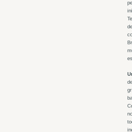
pe
in
Te
de
co
Br
mu
es
U
de
gr
ba
Co
no
to
in