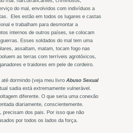
do mal: narcotraficantes, criminosos,
serviço do mal, envolvidos com indivíduos a
stas. Eles estão em todos os lugares e castas
cional e trabalham para desmontar a
ntos internos de outros países, se colocam
 guerras. Esses soldados do mal tem uma
lulares, assaltam, matam, tocam fogo nas
poluem as terras com terríveis agrotóxicos,
anadores e traidores em pele de cordeiro.
, até dormindo (veja meu livro
Abuso Sexual
tual sadia está extremamente vulnerável.
tagem diferente. O que seria uma conexão
mentada diariamente, conscientemente.
, precisam dos pais. Por isso que não
sados por todos os lados da força.