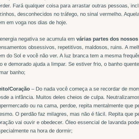
rder. Fará qualquer coisa para arrastar outras pessoas, incl
zinhos, desconhecidos no tráfego, no sinal vermelho. Aquela
em em voga nos dias de hoje.
 energia negativa se acumula em
várias partes dos nossos
nsamentos obsessivos, repetitivos, maldosos, ruins. A melho
m do Sol e você não ver. A luz branca tem a mesma frequên
io e demorado ajuda a limpar. Se estiver frio, o banho quen
omar banho;
eito/Coração
– Do nada você começa a se recordar de mome
sde a infância. Muitos deles cheios de culpa. Neutralizamo
permercado ou na cama, perdoe, repita mentalmente que per
smo. O perdão faz milagres, mas não é fácil. Repita que 
ração vai ouvir e obedecer. Óleo essencial de lavanda pode
pecialmente na hora de dormir;