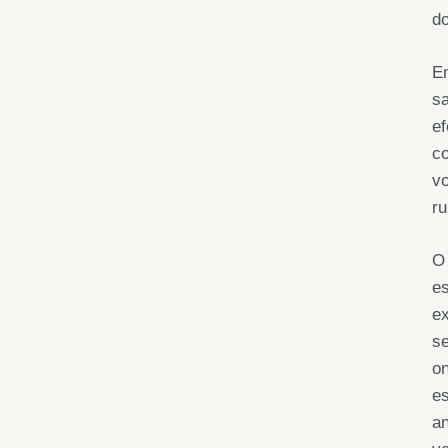
do
E
sa
ef
c
vo
ru
O 
es
ex
se
on
es
an