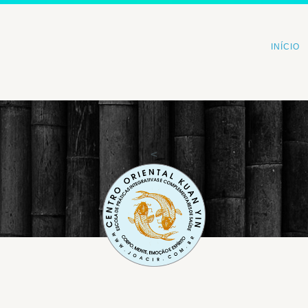
INÍCIO
<