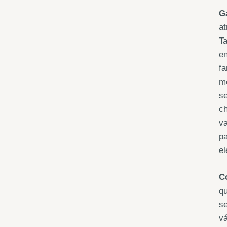
G
at
Ta
en
fa
me
s
ch
va
pa
el
C
qu
s
vá