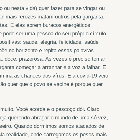
do ou nesta vida) quer fazer para se vingar ou
 animais ferozes matam outros pela garganta.
tas. E elas abrem buracos energéticos
e pode ser uma pessoa do seu próprio círculo
ositivas: saúde, alegria, felicidade, saúde
 põe no horizonte e repita essas palavras
, doce, prazerosa. As vezes é preciso tomar
ganta começar a arranhar e a voz a falhar. E
limina as chances dos vírus. E a covid-19 veio
ão quer que o povo se vacine é porque quer
uito. Você acorda e o pescoço dói. Claro
steja querendo abraçar o mundo de uma só vez,
esseiro. Quando dormimos somos atacados de
 Na realidade, onde carregamos os pesos mais