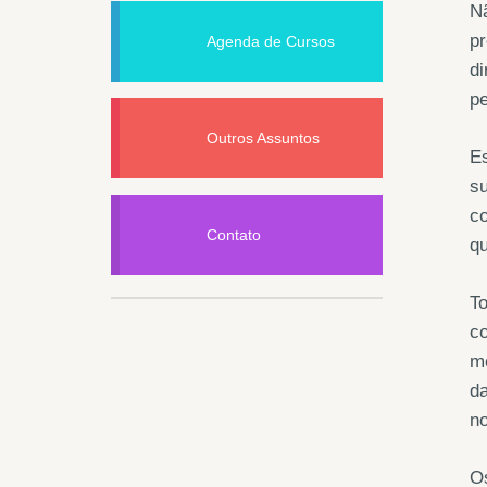
Nã
pr
Agenda de Cursos
di
pe
Outros Assuntos
Es
su
co
Contato
q
To
co
mo
da
n
Os