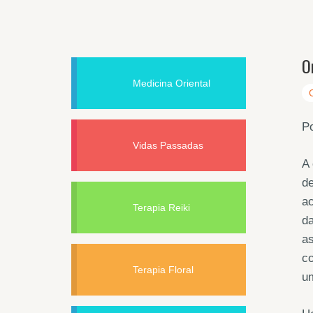
O
Medicina Oriental
Po
Vidas Passadas
A 
de
ac
Terapia Reiki
da
as
co
Terapia Floral
um