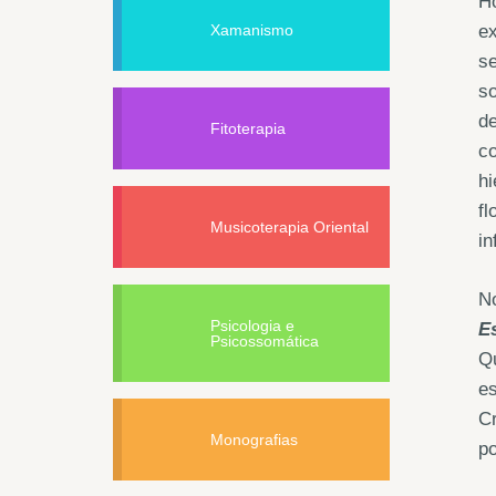
Ho
Xamanismo
ex
se
so
de
Fitoterapia
c
hi
fl
Musicoterapia Oriental
in
No
Psicologia e
Es
Psicossomática
Q
es
Cr
Monografias
po