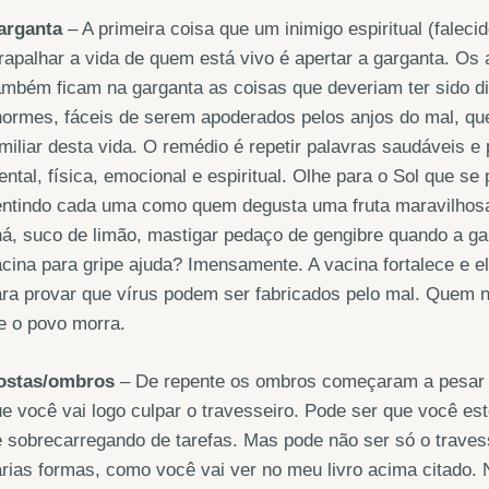
arganta
– A primeira coisa que um inimigo espiritual (faleci
rapalhar a vida de quem está vivo é apertar a garganta. Os
mbém ficam na garganta as coisas que deveriam ter sido di
ormes, fáceis de serem apoderados pelos anjos do mal, qu
miliar desta vida. O remédio é repetir palavras saudáveis e p
ntal, física, emocional e espiritual. Olhe para o Sol que se
entindo cada uma como quem degusta uma fruta maravilhosa
á, suco de limão, mastigar pedaço de gengibre quando a gar
cina para gripe ajuda? Imensamente. A vacina fortalece e e
ra provar que vírus podem ser fabricados pelo mal. Quem n
e o povo morra.
ostas/ombros
– De repente os ombros começaram a pesar m
e você vai logo culpar o travesseiro. Pode ser que você e
e sobrecarregando de tarefas. Mas pode não ser só o trav
rias formas, como você vai ver no meu livro acima citado.