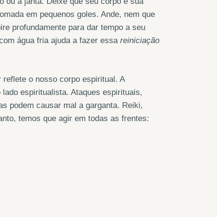
o ou a janta. Deixe que seu corpo e sua
 tomada em pequenos goles. Ande, nem que
pire profundamente para dar tempo a seu
 com água fria ajuda a fazer essa
reiniciação
eflete o nosso corpo espiritual. A
do espiritualista. Ataques espirituais,
das podem causar mal a garganta. Reiki,
tanto, temos que agir em todas as frentes: