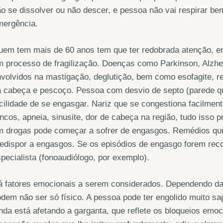
o se dissolver ou não descer, e pessoa não vai respirar be
mergência.
em tem mais de 60 anos tem que ter redobrada atenção, em 
m processo de fragilização. Doenças como Parkinson, Alzh
volvidos na mastigação, deglutição, bem como esofagite, r
 cabeça e pescoço. Pessoa com desvio de septo (parede que
cilidade de se engasgar. Nariz que se congestiona facilment
ncos, apneia, sinusite, dor de cabeça na região, tudo isso 
m drogas pode começar a sofrer de engasgos. Remédios qu
edispor a engasgos. Se os episódios de engasgo forem reco
pecialista (fonoaudiólogo, por exemplo).
á fatores emocionais a serem considerados. Dependendo da
dem não ser só físico. A pessoa pode ter engolido muito sa
nda está afetando a garganta, que reflete os bloqueios emo