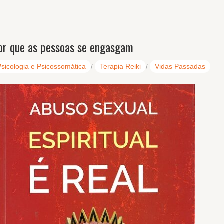
or que as pessoas se engasgam
Psicologia e Psicossomática
/
Terapia Reiki
/
Vidas Passadas