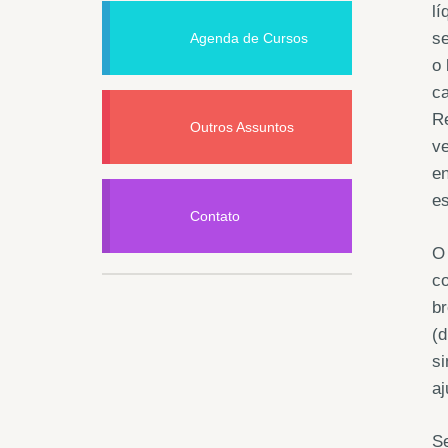
lí
se
Agenda de Cursos
o 
ca
Re
Outros Assuntos
ve
e
es
Contato
O
co
br
(d
s
aj
Se