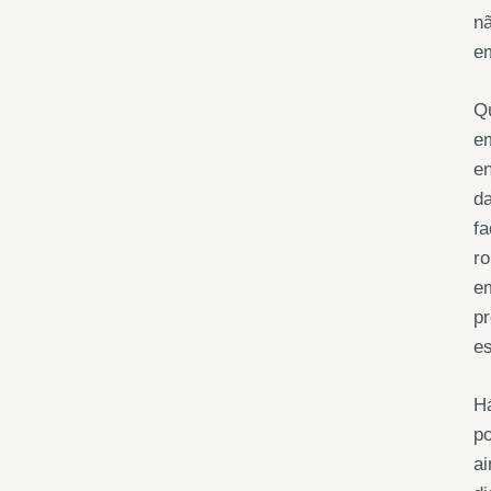
nã
e
Qu
e
en
da
fa
ro
e
pr
es
H
po
ai