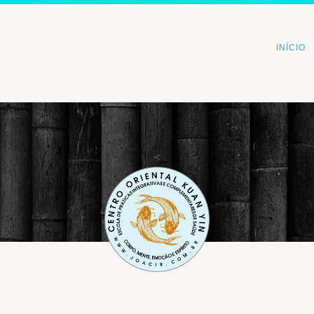
INÍCIO
<