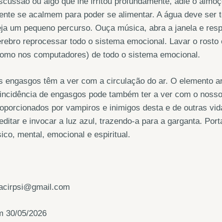
scussão ou algo que lhe irritou profundamente, adie o almoç
ente se acalmem para poder se alimentar. A água deve ser
ja um pequeno percurso. Ouça música, abra a janela e res
rebro reprocessar todo o sistema emocional. Lavar o rosto
como nos computadores) de todo o sistema emocional.
 engasgos têm a ver com a circulação do ar. O elemento ar r
incidência de engasgos pode também ter a ver com o nosso la
oporcionados por vampiros e inimigos desta e de outras vi
ditar e invocar a luz azul, trazendo-a para a garganta. Por
sico, mental, emocional e espiritual.
oacirpsi@gmail.com
m 30/05/2026