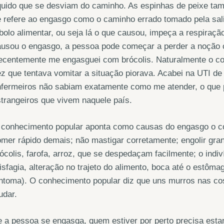
quido que se desviam do caminho. As espinhas de peixe t
 refere ao engasgo como o caminho errado tomado pela saliv
bolo alimentar, ou seja lá o que causou, impeça a respiraç
usou o engasgo, a pessoa pode começar a perder a noção cl
centemente me engasguei com brócolis. Naturalmente o corp
z que tentava vomitar a situação piorava. Acabei na UTI d
nfermeiros não sabiam exatamente como me atender, o que 
trangeiros que vivem naquele país.
 conhecimento popular aponta como causas do engasgo o c
mer rápido demais; não mastigar corretamente; engolir gra
ócolis, farofa, arroz, que se despedaçam facilmente; o indiv
isfagia, alteração no trajeto do alimento, boca até o estô
intoma). O conhecimento popular diz que uns murros nas c
udar.
 a pessoa se engasga, quem estiver por perto precisa estar