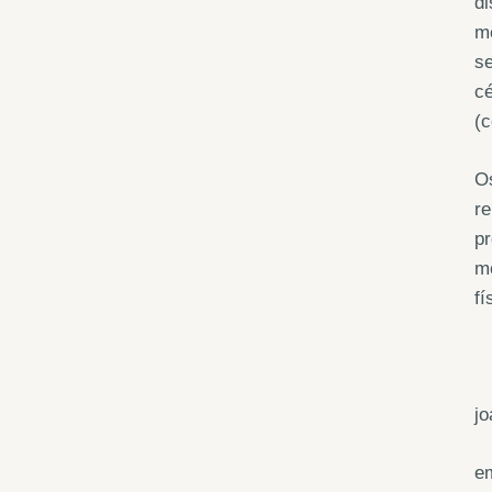
di
m
se
cé
(
Os
re
pr
me
fí
j
e