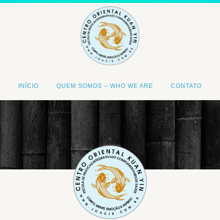
INÍCIO
QUEM SOMOS – WHO WE ARE
CONTATO
<