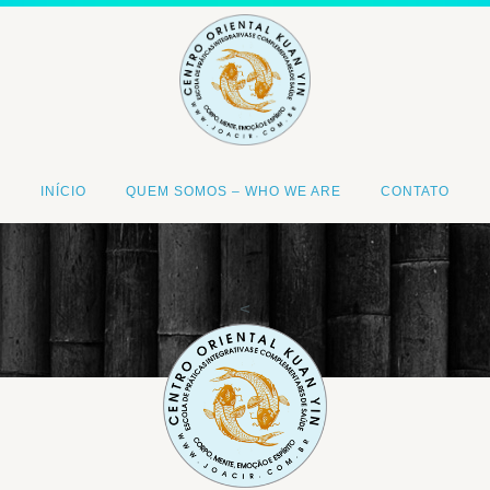
INÍCIO
QUEM SOMOS – WHO WE ARE
CONTATO
<