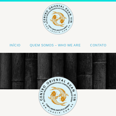
INÍCIO
QUEM SOMOS – WHO WE ARE
CONTATO
<