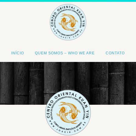
INÍCIO
QUEM SOMOS – WHO WE ARE
CONTATO
<