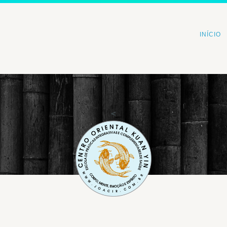
INÍCIO
<