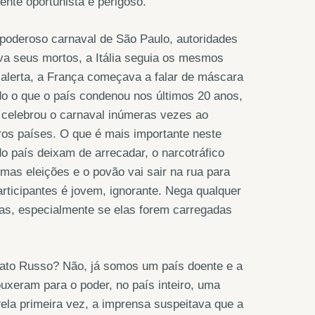
ente oportunista e perigoso.
 poderoso carnaval de São Paulo, autoridades
ava seus mortos, a Itália seguia os mesmos
alerta, a França começava a falar de máscara
do o que o país condenou nos últimos 20 anos,
á celebrou o carnaval inúmeras vezes ao
s países. O que é mais importante neste
o país deixam de arrecadar, o narcotráfico
imas eleições e o povão vai sair na rua para
rticipantes é jovem, ignorante. Nega qualquer
lsas, especialmente se elas forem carregadas
ato Russo? Não, já somos um país doente e a
uxeram para o poder, no país inteiro, uma
a primeira vez, a imprensa suspeitava que a