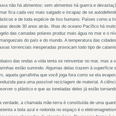
uva não há alimentos; sem alimentos há guerra e devastaç
mar fica cada vez mais salgado e incapaz de se autodefend
ásticos e de toda espécie de lixo humano. Países como a In
aias desde 30 anos atrás. Ilhas do oceano Pacífico há muito
gelo das camadas polares produz mais água no mar e o nív
manguezais do país e do mundo. A temperatura das cidades
uvas torrenciais inesperadas provocam todo tipo de calami
baixo das ondas a vida tenta se reinventar no mar, mas a 
arinhas estão sumindo. Algumas delas trazem à superfície
m, aquela garrafinha que você joga fora como se ela evapo
nduzida para uma possível reciclagem de material. A ciênci
sorver o plástico e que as toneladas deles já estão tornando
 verdade, a chamada mãe-terra é constituída de uma quant
stenta a bola azul e redonda no espaço é o eletromagneti