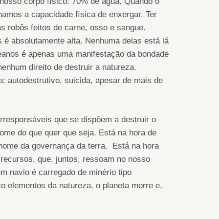
nosso corpo físico: 70% de água. Quando o
mos a capacidade física de enxergar. Ter
s robôs feitos de carne, osso e sangue.
 é absolutamente alta. Nenhuma delas está lá
 oceanos é apenas uma manifestação da bondade
nhum direito de destruir a natureza.
: autodestrutivo, suicida, apesar de mais de
irresponsáveis que se dispõem a destruir o
me do que quer que seja. Está na hora de
 nome da governança da terra. Está na hora
 recursos, que, juntos, ressoam no nosso
um navio é carregado de minério tipo
o elementos da natureza, o planeta morre e,