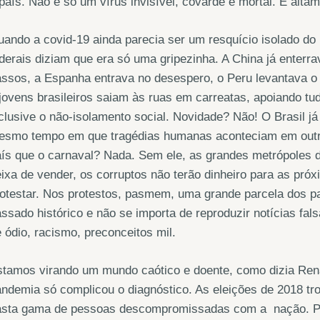
país. Não é só um vírus invisível, covarde e mortal. É altam
ando a covid-19 ainda parecia ser um resquício isolado do
derais diziam que era só uma gripezinha. A China já enterr
ssos, a Espanha entrava no desespero, o Peru levantava o 
jovens brasileiros saiam às ruas em carreatas, apoiando tu
clusive o não-isolamento social. Novidade? Não! O Brasil j
esmo tempo em que tragédias humanas aconteciam em outro
ís que o carnaval? Nada. Sem ele, as grandes metrópoles d
ixa de vender, os corruptos não terão dinheiro para as próx
otestar. Nos protestos, pasmem, uma grande parcela dos pa
ssado histórico e não se importa de reproduzir notícias fa
 ódio, racismo, preconceitos mil.
stamos virando um mundo caótico e doente, como dizia Ren
ndemia só complicou o diagnóstico. As eleições de 2018 tro
asta gama de pessoas descompromissadas com a nação. Pel