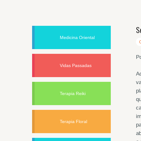
S
Medicina Oriental
Po
Vidas Passadas
Aq
va
pl
Terapia Reiki
qu
ca
im
Terapia Floral
pa
ab