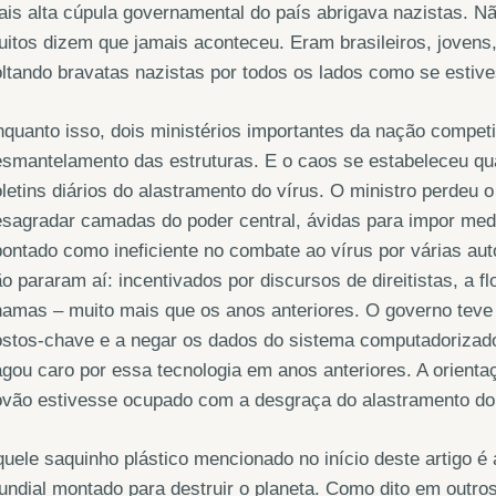
is alta cúpula governamental do país abrigava nazistas. N
itos dizem que jamais aconteceu. Eram brasileiros, jovens
ltando bravatas nazistas por todos os lados como se estiv
quanto isso, dois ministérios importantes da nação competi
smantelamento das estruturas. E o caos se estabeleceu qua
letins diários do alastramento do vírus. O ministro perdeu o
esagradar camadas do poder central, ávidas para impor me
ontado como ineficiente no combate ao vírus por várias auto
o pararam aí: incentivados por discursos de direitistas, a
amas – muito mais que os anos anteriores. O governo teve 
stos-chave e a negar os dados do sistema computadorizado o
gou caro por essa tecnologia em anos anteriores. A orient
vão estivesse ocupado com a desgraça do alastramento do 
uele saquinho plástico mencionado no início deste artigo 
ndial montado para destruir o planeta. Como dito em outro