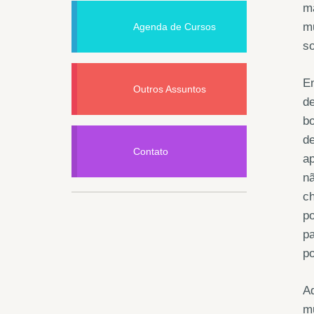
ma
mu
Agenda de Cursos
so
En
Outros Assuntos
de
bo
d
Contato
ap
nã
ch
po
pa
po
Aq
mu