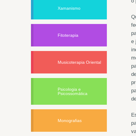
o 
Xamanismo
Qu
fe
pa
Fitoterapia
e 
in
m
Musicoterapia Oriental
pa
de
pr
Psicologia e
pa
Psicossomática
de
E
Monografias
pa
v