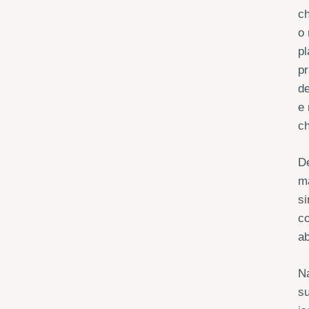
ch
o 
pl
pr
de
e 
ch
De
m
si
co
ab
Na
su