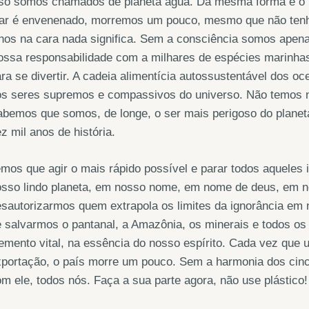
sso somos chamados de planeta água. Da mesma forma é o 
ar é envenenado, morremos um pouco, mesmo que não tenha
hos na cara nada significa. Sem a consciência somos apena
ssa responsabilidade com a milhares de espécies marinhas
ra se divertir. A cadeia alimentícia autossustentável dos
s seres supremos e compassivos do universo. Não temos ne
bemos que somos, de longe, o ser mais perigoso do planeta
z mil anos de história.
mos que agir o mais rápido possível e parar todos aqueles 
osso lindo planeta, em nosso nome, em nome de deus, em no
sautorizarmos quem extrapola os limites da ignorância em
 salvarmos o pantanal, a Amazônia, os minerais e todos os
emento vital, na essência do nosso espírito. Cada vez que 
portação, o país morre um pouco. Sem a harmonia dos cinc
m ele, todos nós. Faça a sua parte agora, não use plástico!