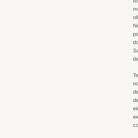
i
m
ol
No
pa
do
Sa
de
Te
n
de
de
el
ex
co