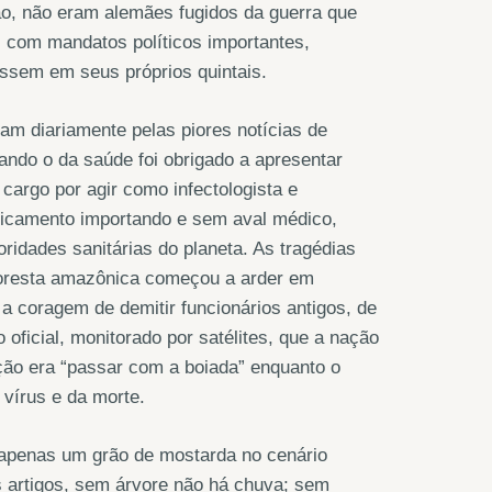
ão, não eram alemães fugidos da guerra que
, com mandatos políticos importantes,
essem em seus próprios quintais.
am diariamente pelas piores notícias de
ndo o da saúde foi obrigado a apresentar
 cargo por agir como infectologista e
dicamento importando e sem aval médico,
ridades sanitárias do planeta. As tragédias
 floresta amazônica começou a arder em
a coragem de demitir funcionários antigos, de
ficial, monitorado por satélites, que a nação
ação era “passar com a boiada” enquanto o
vírus e da morte.
é apenas um grão de mostarda no cenário
s artigos, sem árvore não há chuva; sem