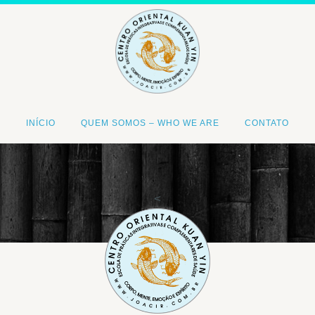
INÍCIO
QUEM SOMOS – WHO WE ARE
CONTATO
<