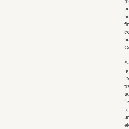
me
p
n
f
co
n
Co
S
qu
i
t
au
i
te
u
e