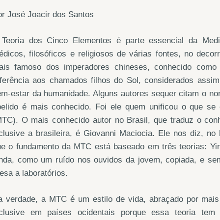
r José Joacir dos Santos
 Teoria dos Cinco Elementos é parte essencial da Medi
dicos, filosóficos e religiosos de várias fontes, no deco
ais famoso dos imperadores chineses, conhecido como
eferência aos chamados filhos do Sol, considerados assi
em-estar da humanidade. Alguns autores sequer citam o no
pelido é mais conhecido. Foi ele quem unificou o que se
MTC). O mais conhecido autor no Brasil, que traduz o con
clusive a brasileira, é Giovanni Maciocia. Ele nos diz, no l
ue o fundamento da MTC está baseado em três teorias: Yin
nda, como um ruído nos ouvidos da jovem, copiada, e sem 
esa a laboratórios.
a verdade, a MTC é um estilo de vida, abraçado por mai
nclusive em países ocidentais porque essa teoria tem 