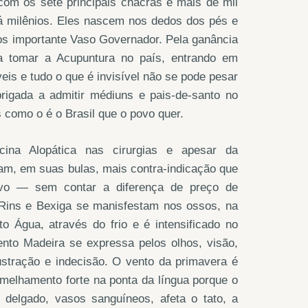
com os sete principais chacras e mais de mil
á milênios. Eles nascem nos dedos dos pés e
 importante Vaso Governador. Pela ganância
ara tomar a Acupuntura no país, entrando em
eis e tudo o que é invisível não se pode pesar
rigada a admitir médiuns e pais-de-santo no
 como o é o Brasil que o povo quer.
ina Alopática nas cirurgias e apesar da
am, em suas bulas, mais contra-indicação que
ivo — sem contar a diferença de preço de
Rins e Bexiga se manisfestam nos ossos, na
o Água, através do frio e é intensificado no
ento Madeira se expressa pelos olhos, visão,
 frustração e indecisão. O vento da primavera é
elhamento forte na ponta da língua porque o
o delgado, vasos sanguíneos, afeta o tato, a