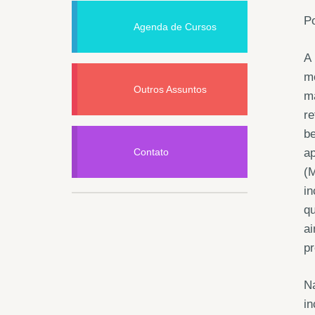
Po
Agenda de Cursos
A
mé
Outros Assuntos
m
r
b
Contato
a
(
in
q
ai
pr
N
i