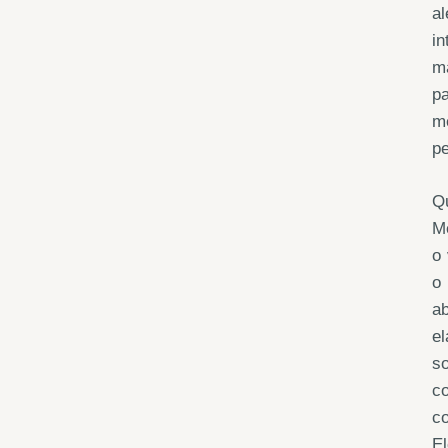
al
in
má
pa
m
pe
Qu
Me
o
o
ab
e
s
co
c
El