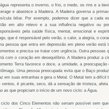
água representa o inverno, o frio, o medo, os rins e a bex
terage e abastece a Madeira. A Madeira governa a primave
esícula biliar. Por exemplo, podemos dizer que a cada e
stão em alto relevo e a sua influência negativo ou po
sponsáveis pela saúde física, mental, emocional e espiri
go, que é responsável pelo verão, o calor, a alegria, o cor
ma pessoa que entra em depressão em pleno verão está to
ementos e precisa se tratar com urgência. Outra pessoas q
tá com o coração em desequilíbrio. A Madeira produz a ci
lemento Terra favorece o doce, a umidade, a preocupação 
stômago. Uma pessoa preocupada evita que o Baço produza
az em suas entranhas e gera o Metal. O Metal tem a difícil 
 ventos, é picante, seco, dá a sensação de tristeza, afet
o as que propiciam o início de um novo ciclo: a Água.
 ciclo dos Cinco Elementos não seriam possível sem que 