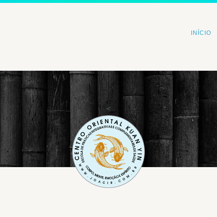
INÍCIO
<