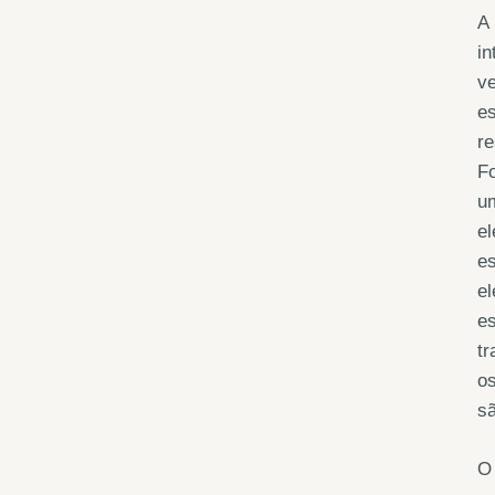
A 
in
v
e
re
Fo
u
el
es
e
e
tr
os
sã
O