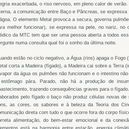
egria exacerbada, o riso nervoso, em pleno calor de verão
terna, a comunicação entre Baço e Pâncreas, se expressa p
goa. O elemento Metal provoca a secura, governa pulmões 
ra melhor funcionar), se expressa na pele, no nariz, no o
édico da MTC tem que ser uma pessoa aberta a todos esse
rgunte numa consulta qual foi o sonho da última noite.
ando estão no ciclo negativo, a Água (rins) apaga o Fogo (
tal corta a Madeira (fígado), a Madeira cai sobre a Terra 
 vapor da água os pulmões não funcionam e o intestino nã
 estômago pára. Parado, não há a produção de insu
astecimento, trazendo consequências graves para o fígado
laborados pelo fígado o baço não produz células novas de
ons, as cores, os sabores e à beleza da Teoria dos Ci
municação direta com tudo o que ocorre fora do corpo físico
orreta alimentação, do bem-estar emocional e da conexão
ementos está na harmonia entre estação, energia climátic