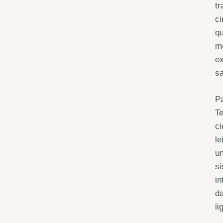
t
c
q
m
e
sa
Pa
T
ci
le
u
s
i
d
l