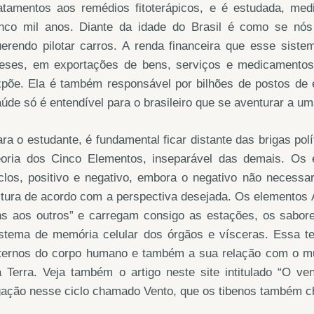
ratamentos aos remédios fitoterápicos, e é estudada, me
inco mil anos. Diante da idade do Brasil é como se nós 
uerendo pilotar carros. A renda financeira que esse sist
eses, em exportações de bens, serviços e medicamentos,
xpõe. Ela é também responsável por bilhões de postos de
úde só é entendível para o brasileiro que se aventurar a 
ra o estudante, é fundamental ficar distante das brigas po
eoria dos Cinco Elementos, inseparável das demais. Os
clos, positivo e negativo, embora o negativo não necessa
itura de acordo com a perspectiva desejada. Os elementos 
ns aos outros” e carregam consigo as estações, os sabor
istema de memória celular dos órgãos e vísceras. Essa t
nternos do corpo humano e também a sua relação com o mu
a Terra. Veja também o artigo neste site intitulado “O v
igação nesse ciclo chamado Vento, que os tibenos também 