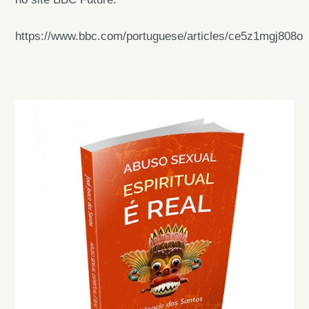
https://www.bbc.com/portuguese/articles/ce5z1mgj808o