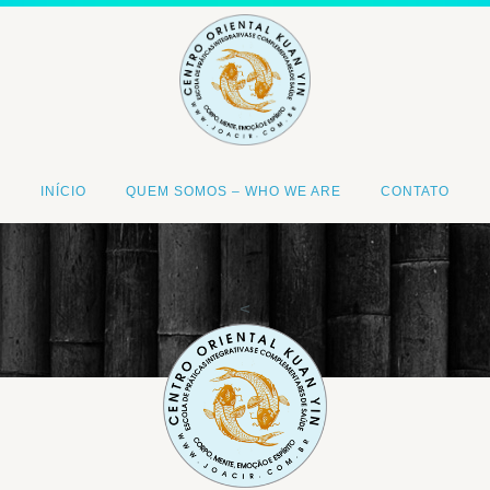
INÍCIO
QUEM SOMOS – WHO WE ARE
CONTATO
<