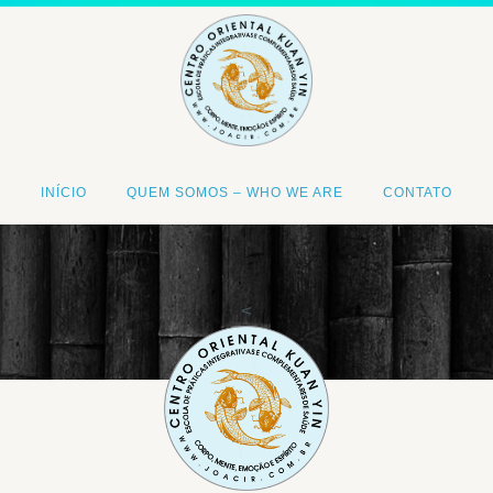
INÍCIO
QUEM SOMOS – WHO WE ARE
CONTATO
<