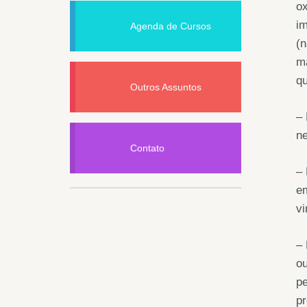
ox
im
Agenda de Cursos
(n
ma
q
Outros Assuntos
– 
ne
Contato
– 
em
vi
– 
ou
pe
p