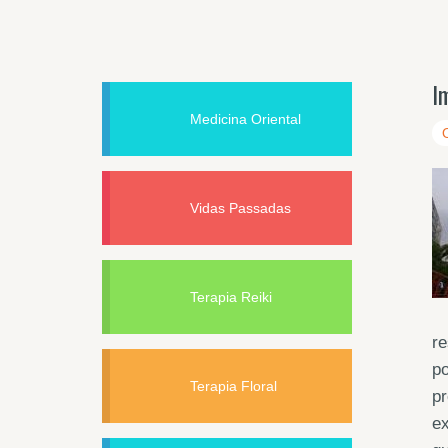
I
Medicina Oriental
Vidas Passadas
Terapia Reiki
re
po
Terapia Floral
pr
ex