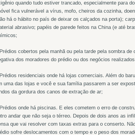
igênio quando tudo estiver trancado, especialmente para do
óvel fica vulnerável a vírus, mofo, cheiros da cozinha, d
ão há o hábito no país de deixar os calçados na porta); carpe
terial abrasivo; papéis de parede feitos na China (e até bra
uímicos;
Prédios cobertos pela manhã ou pela tarde pela sombra de
gativa dos moradores do prédio ou dos negócios realizados
Prédios residenciais onde há lojas comerciais. Além do bar
 uma das lojas e você e sua família passarem a ser expost
ndos da gordura dos canos de extração de ar;
Prédios onde há piscinas. E eles cometem o erro de constru
tro andar que não seja o térreo. Depois de dois anos as in
nsa que vai resolver com taxas extras para o conserto. Nã
rédio sofre deslocamentos com o tempo e o peso dos morad