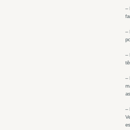
– 
fa
– 
po
– 
tê
– 
ma
as
–
Ve
e