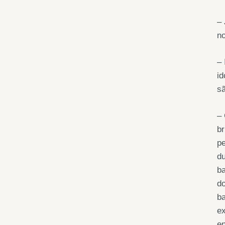
– 
no
– 
id
sã
– 
br
pe
du
ba
do
ba
ex
e