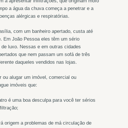
 a apresentar infiltrações, que originam mofo
mpo a água da chuva começa a penetrar e a
enças alérgicas e respiratórias.
sília, com um banheiro apertado, custa até
te. Em João Pessoa eles têm um sério
 de luxo. Nessas e em outras cidades
 apertados que nem passam um sofá de três
iferente daqueles vendidos nas lojas.
 ou alugar um imóvel, comercial ou
ugue imóveis que:
tro é uma boa desculpa para você ter sérios
iltração;
dará origem a problemas de má circulação de