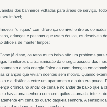
Janelas dos banheiros voltadas para áreas de serviço. Tod
 seu imóvel;
Imóveis “chiques” com diferença de nível entre os cômodos.
osos, crianças e pessoas que usam óculos, os desníveis d
o difíceis de manter limpos;
Como já disse, os tetos muito baixo são um problema para 
igas familiares e a transmissão da energia pessoal dos mo
nsamento e pela energia física causam doenças emocionais,
as crianças que viviam doentes sem motivo. Quando examin
ixo e a distância entre um apartamento e outro era pouca.
ença crônica no andar de cima e no andar de baixo que a c
ixo havia uma senhora com cem quilos acamada, infeliz, d
atamente em cima do quarto daquela senhora. A sensibilidad
ntrada das doenças daquela senhora.