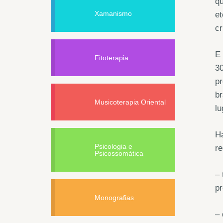
qu
Xamanismo
et
cr
E 
Fitoterapia
30
pr
br
Musicoterapia Oriental
lu
Há
Psicologia e
r
Psicossomática
– 
pr
Monografias
– 