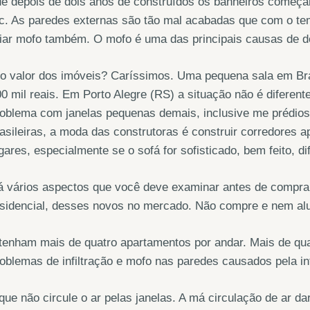
e depois de dois anos de construídos os banheiros começam
c. As paredes externas são tão mal acabadas que com o te
iar mofo também. O mofo é uma das principais causas de do
o valor dos imóveis? Caríssimos. Uma pequena sala em Bra
0 mil reais. Em Porto Alegre (RS) a situação não é diferen
oblema com janelas pequenas demais, inclusive me prédios
asileiras, a moda das construtoras é construir corredores
gares, especialmente se o sofá for sofisticado, bem feito, d
 vários aspectos que você deve examinar antes de comprar
esidencial, desses novos no mercado. Não compre e nem al
tenham mais de quatro apartamentos por andar. Mais de qua
oblemas de infiltração e mofo nas paredes causados pela inf
que não circule o ar pelas janelas. A má circulação de ar 