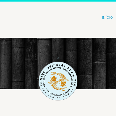
INÍCIO
<