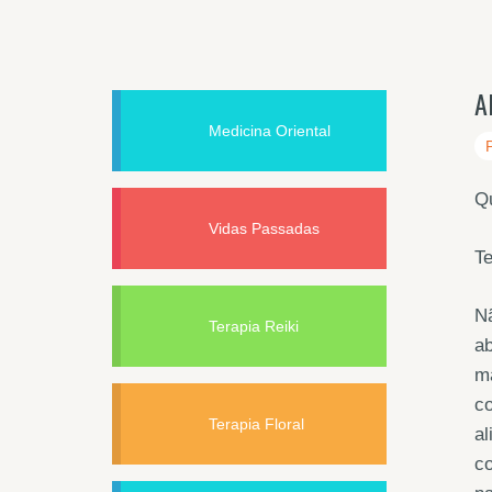
A
Medicina Oriental
Qu
Vidas Passadas
Te
Nã
Terapia Reiki
a
ma
c
Terapia Floral
al
co