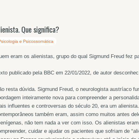
lienista. Que significa?
Psicologia e Psicossomática
em eram os alienistas, grupo do qual Sigmund Freud fez pa
xto publicado pela BBC em 22/01/2022, de autor desconhec
o resta dúvida. Sigmund Freud, o neurologista austríaco fu
bordagem inteiramente nova para compreender a personali
is influentes e controversas do século 20, era um alienist
ontemporâneos também eram, assim como muitos antes dele
ienígenas, não tem nada a ver com isso. Os alienistas era
mpreender, cuidar e ajudar os pacientes que sofriam de “a