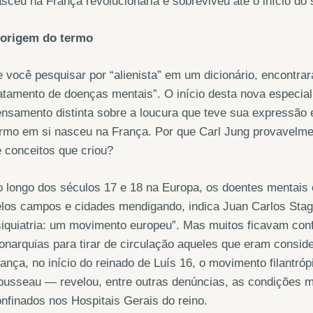
sceu na França revolucionária e sobreviveu até o início do 
 origem do termo
 você pesquisar por “alienista” em um dicionário, encontrar
atamento de doenças mentais”. O início desta nova especial
nsamento distinta sobre a loucura que teve sua expressão 
rmo em si nasceu na França. Por que Carl Jung provavelmen
 conceitos que criou?
 longo dos séculos 17 e 18 na Europa, os doentes mentais
elos campos e cidades mendigando, indica Juan Carlos Sta
iquiatria: um movimento europeu”. Mas muitos ficavam conf
narquias para tirar de circulação aqueles que eram consid
ança, no início do reinado de Luís 16, o movimento filantr
usseau — revelou, entre outras denúncias, as condições m
nfinados nos Hospitais Gerais do reino.