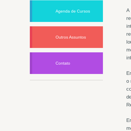
A 
Agenda de Cursos
re
in
re
Outros Assuntos
lo
me
in
Contato
Em
o 
c
de
R
Em
mé