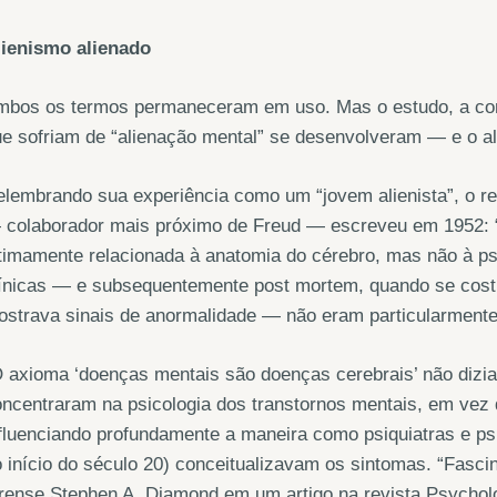
lienismo alienado
mbos os termos permaneceram em uso. Mas o estudo, a com
e sofriam de “alienação mental” se desenvolveram — e o ali
lembrando sua experiência como um “jovem alienista”, o re
 colaborador mais próximo de Freud — escreveu em 1952: 
ntimamente relacionada à anatomia do cérebro, mas não à 
línicas — e subsequentemente post mortem, quando se cost
strava sinais de anormalidade — não eram particularmente
 axioma ‘doenças mentais são doenças cerebrais’ não dizi
ncentraram na psicologia dos transtornos mentais, em vez d
fluenciando profundamente a maneira como psiquiatras e ps
 início do século 20) conceitualizavam os sintomas. “Fasci
rense Stephen A. Diamond em um artigo na revista Psychol