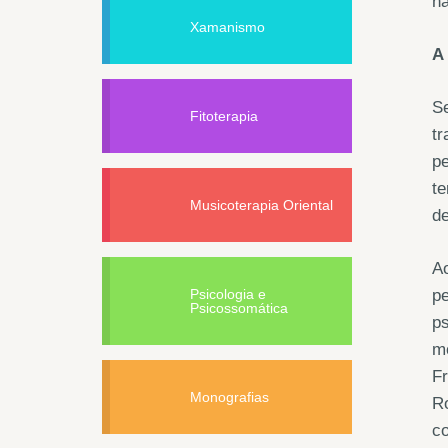
na
Xamanismo
A
Se
Fitoterapia
tr
pe
te
Musicoterapia Oriental
de
Ao
Psicologia e
p
Psicossomática
ps
mo
Fr
Monografias
Ro
co