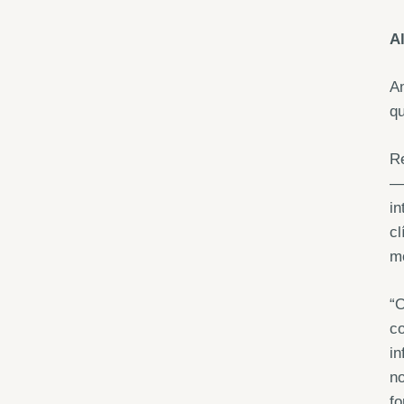
A
A
qu
Re
—
i
c
mo
“O
co
in
no
fo