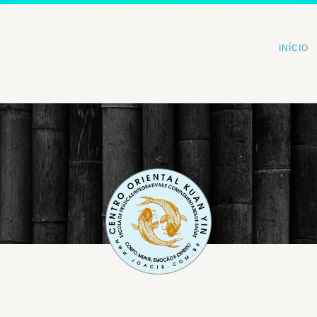
INÍCIO
<