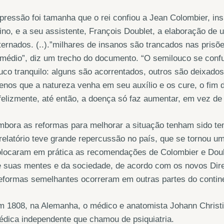
pressão foi tamanha que o rei confiou a Jean Colombier, insp
ino, e a seu assistente, François Doublet, a elaboração de 
ternados. (..).”milhares de insanos são trancados nas pri
médio”, diz um trecho do documento. “O semilouco se confu
uco tranquilo: alguns são acorrentados, outros são deixad
nos que a natureza venha em seu auxílio e os cure, o fim 
felizmente, até então, a doença só faz aumentar, em vez de 
bora as reformas para melhorar a situação tenham sido te
relatório teve grande repercussão no país, que se tornou u
olocaram em prática as recomendações de Colombier e Doub
 suas mentes e da sociedade, de acordo com os novos Dire
eformas semelhantes ocorreram em outras partes do contin
 1808, na Alemanha, o médico e anatomista Johann Christia
dica independente que chamou de psiquiatria.