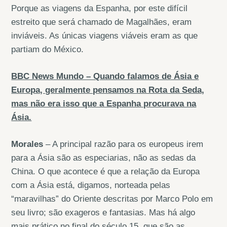
Porque as viagens da Espanha, por este difícil
estreito que será chamado de Magalhães, eram
inviáveis. As únicas viagens viáveis eram as que
partiam do México.
BBC News Mundo – Quando falamos de Ásia e
Europa, geralmente pensamos na Rota da Seda,
mas não era isso que a Espanha procurava na
Ásia.
Morales
– A principal razão para os europeus irem
para a Ásia são as especiarias, não as sedas da
China. O que acontece é que a relação da Europa
com a Ásia está, digamos, norteada pelas
“maravilhas” do Oriente descritas por Marco Polo em
seu livro; são exageros e fantasias. Mas há algo
mais prático no final do século 15, que são as