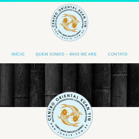
INÍCIO
QUEM SOMOS – WHO WE ARE
CONTATO
<