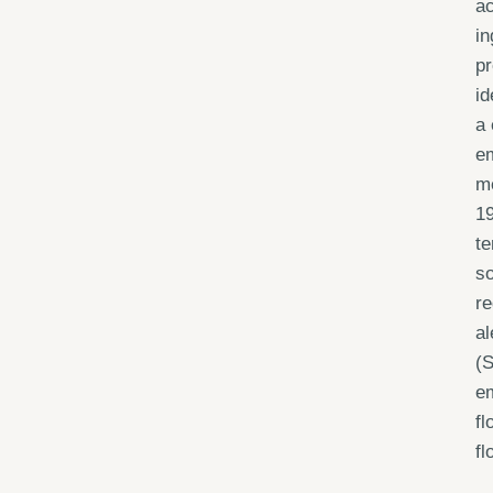
a
in
pr
id
a 
em
me
19
t
so
re
al
(S
em
fl
fl