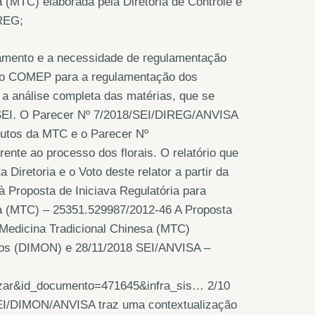
(MTC) elaborada pela Diretoria de Controle e
REG;
amento e a necessidade de regulamentação
o do COMEP para a regulamentação dos
o a análise completa das matérias, que se
SEI. O Parecer Nº 7/2018/SEI/DIREG/ANVISA
dutos da MTC e o Parecer Nº
te ao processo dos florais. O relatório que
 Diretoria e o Voto deste relator a partir da
 Proposta de Iniciava Regulatória para
a (MTC) – 25351.529987/2012-46 A Proposta
 Medicina Tradicional Chinesa (MTC)
ários (DIMON) e 28/11/2018 SEI/ANVISA –
zar&id_documento=471645&infra_sis… 2/10
I/DIMON/ANVISA traz uma contextualização