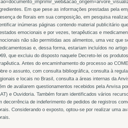
cao=documento_imprimir_web&acao_origem=arvore_visuali
gredientes. Em que pese as informações prestadas pela em
esença de florais em sua composição, em pesquisa realizad
entificar inúmeras páginas contendo material publicitário q
estados emocionais e por vezes, terapêuticas e medicamen
ocionais não são permitidas aos alimentos, uma vez que s
dicamentosas e, dessa forma, estariam incluídos no artigo 
69, que excluiu do disposto naquele Decreto-lei os produt
erapêutica. Antes do encaminhamento do processo ao COME
bre o assunto, com consulta bibliográfica, consulta à regu
gionais e locais no Brasil, consulta a áreas internas da An
ém de avaliarem questionamentos recebidos pela Anvisa po
AT) e Ouvidoria. Também foram identificados vários recurso
 decorrência de indeferimento de pedidos de registros co
orais. Considerando o exposto, optou-se por realizar uma a
orais.