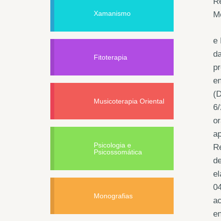
Re
Xamanismo
M
e
da
Fitoterapia
pr
e
(
Musicoterapia Oriental
6/
or
ap
Psicologia e
R
Psicossomática
de
el
04
Monografias
a
e