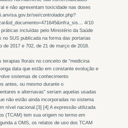
ral e não apresentam toxicidade nas doses
.anvisa.gov.br/sei/controlador.php?
zar&id_documento=471645&infra_sis… 4/10
práticas incluídas pelo Ministério da Saúde
s no SUS publicada na forma das portarias
ço de 2017 e 702, de 21 de março de 2018.
erapias florais no conceito de “medicina
longa data que estão em constante evolução e
nvolve sistemas de conhecimento
des antes, ou mesmo durante o
entares e alternavas” seriam aquelas usadas
que não estão ainda incorporadas no sistema
nível nacional.[3] [4] A expressão utilizada
ivos (TCAM) tem sua origem no termo em
Segunda a OMS, os relatos de uso dos TCAM