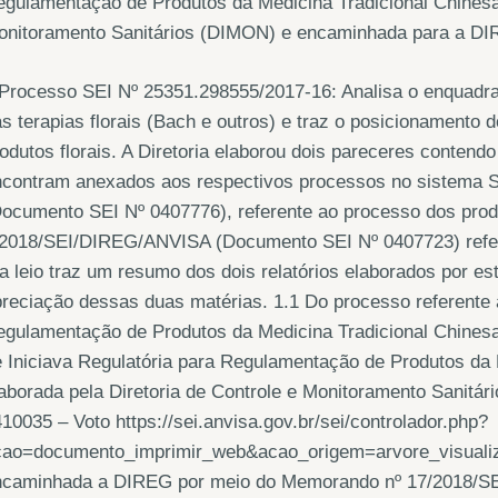
gulamentação de Produtos da Medicina Tradicional Chinesa 
onitoramento Sanitários (DIMON) e encaminhada para a DI
 Processo SEI Nº 25351.298555/2017-16: Analisa o enquadr
s terapias florais (Bach e outros) e traz o posicionament
odutos florais. A Diretoria elaborou dois pareceres contend
ncontram anexados aos respectivos processos no sistema 
Documento SEI Nº 0407776), referente ao processo dos pro
2018/SEI/DIREG/ANVISA (Documento SEI Nº 0407723) referen
a leio traz um resumo dos dois relatórios elaborados por esta
reciação dessas duas matérias. 1.1 Do processo referente à
egulamentação de Produtos da Medicina Tradicional Chines
 Iniciava Regulatória para Regulamentação de Produtos da
aborada pela Diretoria de Controle e Monitoramento Sanit
10035 – Voto https://sei.anvisa.gov.br/sei/controlador.php?
cao=documento_imprimir_web&acao_origem=arvore_visuali
ncaminhada a DIREG por meio do Memorando nº 17/2018/SE