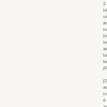
2.
há
va
an
tr
(m
In
as
fa
fo
(F
[2
ao
co
é 
ar