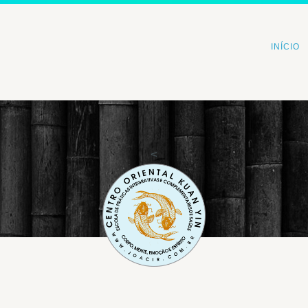
INÍCIO
<