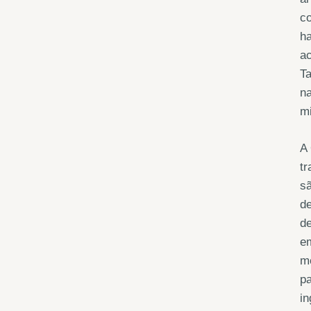
co
ha
a
Ta
na
mi
A 
tr
sã
de
d
em
mé
p
i