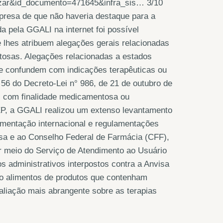
zar&id_documento=471645&infra_sis… 3/10
presa de que não haveria destaque para a
a pela GGALI na internet foi possível
ue lhes atribuem alegações gerais relacionadas
tosas. Alegações relacionadas a estados
e confundem com indicações terapêuticas ou
56 do Decreto-Lei n° 986, de 21 de outubro de
os com finalidade medicamentosa ou
P, a GGALI realizou um extenso levantamento
lamentação internacional e regulamentações
visa e ao Conselho Federal de Farmácia (CFF),
r meio do Serviço de Atendimento ao Usuário
s administrativos interpostos contra a Anvisa
mo alimentos de produtos que contenham
valiação mais abrangente sobre as terapias