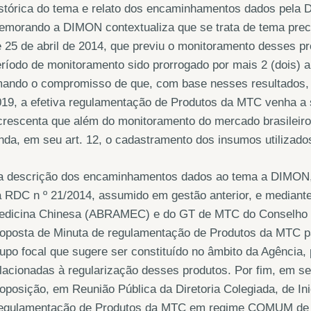
istórica do tema e relato dos encaminhamentos dados pela 
emorando a DIMON contextualiza que se trata de tema prec
 25 de abril de 2014, que previu o monitoramento desses pr
ríodo de monitoramento sido prorrogado por mais 2 (dois) a
ando o compromisso de que, com base nesses resultados, ob
19, a efetiva regulamentação de Produtos da MTC venha a s
rescenta que além do monitoramento do mercado brasileiro
nda, em seu art. 12, o cadastramento dos insumos utilizad
a descrição dos encaminhamentos dados ao tema a DIMON,
 RDC n º 21/2014, assumido em gestão anterior, e mediante
edicina Chinesa (ABRAMEC) e do GT de MTC do Conselho F
oposta de Minuta de regulamentação de Produtos da MTC pa
upo focal que sugere ser constituído no âmbito da Agência
lacionadas à regularização desses produtos. Por fim, em 
oposição, em Reunião Pública da Diretoria Colegiada, de Ini
egulamentação de Produtos da MTC em regime COMUM de tr