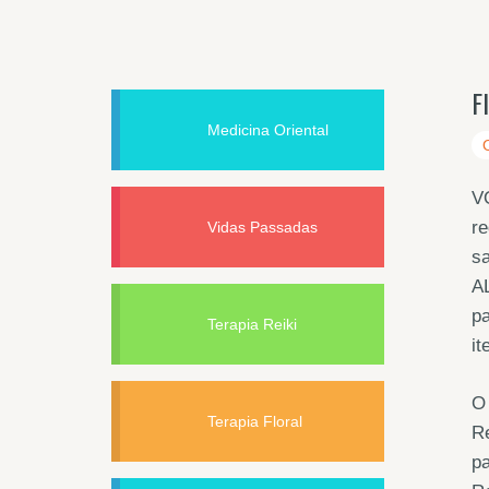
F
Medicina Oriental
V
re
Vidas Passadas
s
AL
pa
Terapia Reiki
it
O 
Terapia Floral
Re
pa