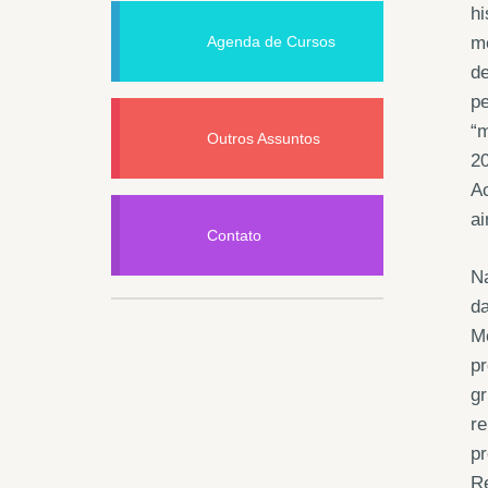
h
Agenda de Cursos
m
de
pe
“m
Outros Assuntos
20
Ac
ai
Contato
N
da
M
pr
gr
re
pr
R