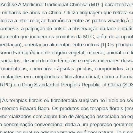
 Análise A Medicina Tradicional Chinesa (MTC) caracteriza-
 milhares de anos na China. Utiliza linguagem que retrata 
loriza a inter-relação harmônica entre as partes visando à 
amnese, a palpação do pulso, a observação da face e da l
atamento que incluem os produtos da MTC, além de acupuntu
editação), orientação alimentar, entre outros.[1] Os produt
sumo Farmacêutico de origem vegetal, mineral, animal ou d
sociados, de acordo com técnicas e regras milenares dess
rmacêuticas, como pós, cápsulas, pílulas, comprimidos, a p
rmulações em compêndios e literatura oficial, como a Farm
RPC) e o Drug Standard of People’s Republic of China (SDS
] As terapias florais ou floralterapia surgiram no início do s
 médico Edward Bach. Os produtos das terapias florais (essê
mercializados com algum tipo de alegação associada ao equi
a denominação convencional dada a um preparado geralmente
bustos ao qual se adiciona brandy ou álcool natural. Tais 