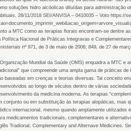
mo soluções hidro alcóolicas diluídas para administração o
bituais. 28/11/2018 SEI/ANVISA – 0410035 – Voto https://sei
cao=documento_imprimir_web&acao_origem=arvore_visuali
nto a MTC como as terapias florais encontram-se dentre as 
 Política Nacional de Práticas Integravas e Complementare
nisteriais nº 971, de 3 de maio de 2006; 849, de 27 de mar
Organização Mundial da Saúde (OMS) enquadra a MTC e as t
adicional” que compreende uma ampla gama de práticas de 
o baseadas em crenças e teorias diversas. Tal conceito e
senvolvidos ao longo de séculos dentro de várias socieda
esenvolvimento da medicina moderna. As terapias “complem
 conjunto ou em substituição às terapias alopáticas, mas 
dico internacional, mesmo quando amplamente utilizados em 
ara medicamentos tradicionais, complementares e alternat
nglês Tradional, Complementary and Alternave Medicines. 