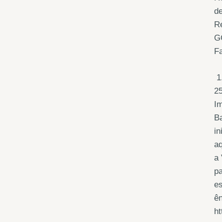
de
Re
GG
Fa
1.
25
Im
Ba
in
aq
a 
pa
es
ên
ht