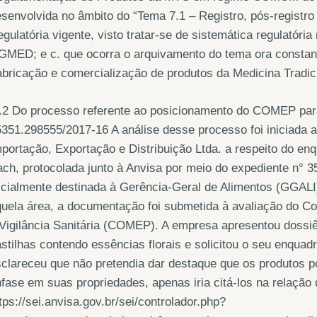
senvolvida no âmbito do “Tema 7.1 – Registro, pós-registr
gulatória vigente, visto tratar-se de sistemática regulatóri
MED; e c. que ocorra o arquivamento do tema ora constant
bricação e comercialização de produtos da Medicina Tradic
2 Do processo referente ao posicionamento do COMEP para 
351.298555/2017-16 A análise desse processo foi iniciada a
portação, Exportação e Distribuição Ltda. a respeito do en
ch, protocolada junto à Anvisa por meio do expediente n° 35
icialmente destinada à Gerência-Geral de Alimentos (GGALI)
uela área, a documentação foi submetida à avaliação do C
Vigilância Sanitária (COMEP). A empresa apresentou dossi
stilhas contendo essências florais e solicitou o seu enqua
clareceu que não pretendia dar destaque que os produtos 
fase em suas propriedades, apenas iria citá-los na relaçã
tps://sei.anvisa.gov.br/sei/controlador.php?