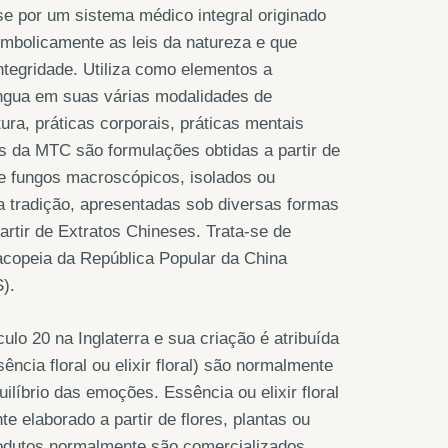
se por um sistema médico integral originado
simbolicamente as leis da natureza e que
integridade. Utiliza como elementos a
íngua em suas várias modalidades de
ra, práticas corporais, práticas mentais
os da MTC são formulações obtidas a partir de
e fungos macroscópicos, isolados ou
a tradição, apresentadas sob diversas formas
artir de Extratos Chineses. Trata-se de
acopeia da República Popular da China
).
éculo 20 na Inglaterra e sua criação é atribuída
ncia floral ou elixir floral) são normalmente
líbrio das emoções. Essência ou elixir floral
 elaborado a partir de flores, plantas ou
produtos normalmente são comercializados