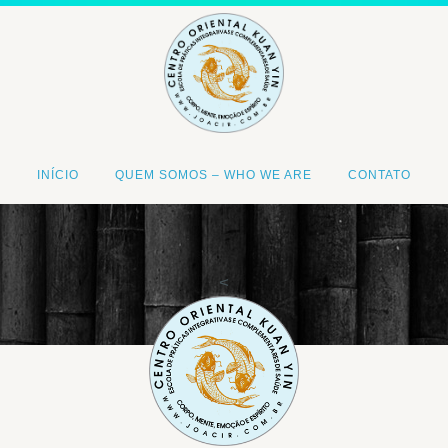
INÍCIO
QUEM SOMOS – WHO WE ARE
CONTATO
<