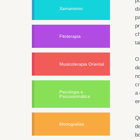
po
Xamanismo
da
p
pr
ch
Fitoterapia
ta
O 
Musicoterapia Oriental
de
no
cr
Psicologia e
a 
Psicossomática
em
Qu
Monografias
d
b