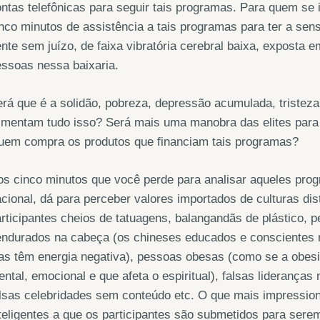
ntas telefônicas para seguir tais programas. Para quem se 
nco minutos de assistência a tais programas para ter a sen
nte sem juízo, de faixa vibratória cerebral baixa, exposta e
ssoas nessa baixaria.
rá que é a solidão, pobreza, depressão acumulada, tristeza
imentam tudo isso? Será mais uma manobra das elites para 
uem compra os produtos que financiam tais programas?
s cinco minutos que você perde para analisar aqueles progr
cional, dá para perceber valores importados de culturas di
rticipantes cheios de tatuagens, balangandãs de plástico, pe
endurados na cabeça (os chineses educados e conscientes 
as têm energia negativa), pessoas obesas (como se a obes
ntal, emocional e que afeta o espiritual), falsas lideranças
lsas celebridades sem conteúdo etc. O que mais impressiona
teligentes a que os participantes são submetidos para sere