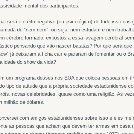
ssividade mental dos participantes.
al será o efeito negativo (ou psicológico) de tudo isso nas 
hamada de “nem nem”, ou seja, nem estudam e nem trabalh
em cérebro formado, expostos a essa lavagem cerebral sem
ástico pensando que vão nascer batatas? Por que será que p
ow” já deixaram a ficha cair e pararam de fomentar ou o Bra
alidade do show da vida?
m um programa desses nos EUA que coloca pessoas em ilhas 
do tipo de atitude que a própria sociedade estadunidense 
róis, novas celebridades, quase como uma religião. As ve
 milhão de dólares.
nversei com amigos estadunidenses sobre isso e eles me d
nte as pessoas que acham que devem ter armas em casa (ape