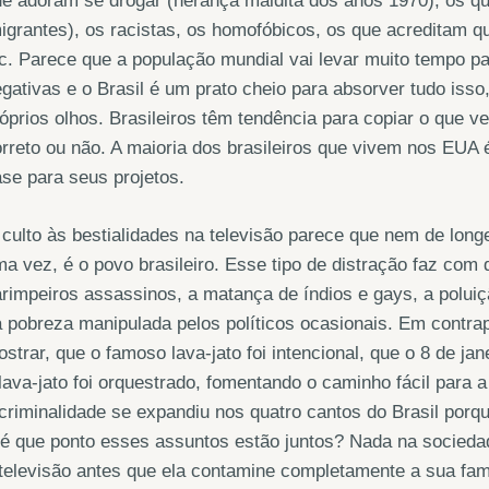
e adoram se drogar (herança maldita dos anos 1970), os q
igrantes), os racistas, os homofóbicos, os que acreditam q
c. Parece que a população mundial vai levar muito tempo p
gativas e o Brasil é um prato cheio para absorver tudo isso,
óprios olhos. Brasileiros têm tendência para copiar o que v
rreto ou não. A maioria dos brasileiros que vivem nos EUA
se para seus projetos.
culto às bestialidades na televisão parece que nem de lon
a vez, é o povo brasileiro. Esse tipo de distração faz com 
rimpeiros assassinos, a matança de índios e gays, a poluiçã
 pobreza manipulada pelos políticos ocasionais. Em contrapa
strar, que o famoso lava-jato foi intencional, que o 8 de jan
lava-jato foi orquestrado, fomentando o caminho fácil para 
criminalidade se expandiu nos quatro cantos do Brasil porqu
é que ponto esses assuntos estão juntos? Nada na sociedad
televisão antes que ela contamine completamente a sua famí