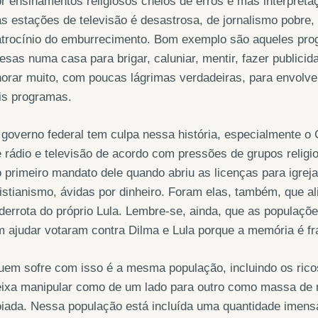
r ensinamentos religiosos cheios de erros e más interpretaç
s estações de televisão é desastrosa, de jornalismo pobre, 
atrocínio do emburrecimento. Bom exemplo são aqueles pro
esas numa casa para brigar, caluniar, mentir, fazer publicid
orar muito, com poucas lágrimas verdadeiras, para envolve
is programas.
governo federal tem culpa nessa história, especialmente o 
 rádio e televisão de acordo com pressões de grupos religi
 primeiro mandato dele quando abriu as licenças para igre
istianismo, ávidas por dinheiro. Foram elas, também, que a
derrota do próprio Lula. Lembre-se, ainda, que as populaç
 ajudar votaram contra Dilma e Lula porque a memória é fr
em sofre com isso é a mesma população, incluindo os rico
eixa manipular como de um lado para outro como massa de 
oiada. Nessa população está incluída uma quantidade imen