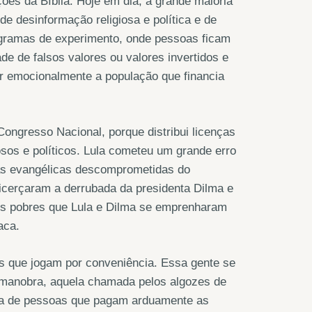
ões da Bíblia. Hoje em dia, a grande maioria
de desinformação religiosa e política e de
gramas de experimento, onde pessoas ficam
ade de falsos valores ou valores invertidos e
r emocionalmente a população que financia
Congresso Nacional, porque distribui licenças
osos e políticos. Lula cometeu um grande erro
jas evangélicas descomprometidas do
licerçaram a derrubada da presidenta Dilma e
ões pobres que Lula e Dilma se emprenharam
aca.
s que jogam por conveniência. Essa gente se
manobra, aquela chamada pelos algozes de
sa de pessoas que pagam arduamente as