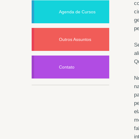
co
ci
Agenda de Cursos
ge
pe
Outros Assuntos
Se
al
Q
Contato
No
na
pa
p
el
me
fa
in