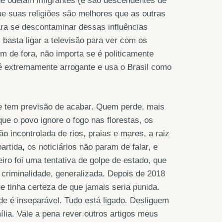
ue odeiam imigrantes (e são descendentes de
ue suas religiões são melhores que as outras
ara se descontaminar dessas influências
 basta ligar a televisão para ver com os
em de fora, não importa se é politicamente
 é extremamente arrogante e usa o Brasil como
ge tem previsão de acabar. Quem perde, mais
que o povo ignore o fogo nas florestas, os
o incontrolada de rios, praias e mares, a raiz
rtida, os noticiários não param de falar, e
eiro foi uma tentativa de golpe de estado, que
a criminalidade, generalizada. Depois de 2018
e tinha certeza de que jamais seria punida.
e é inseparável. Tudo está ligado. Desliguem
lia. Vale a pena rever outros artigos meus