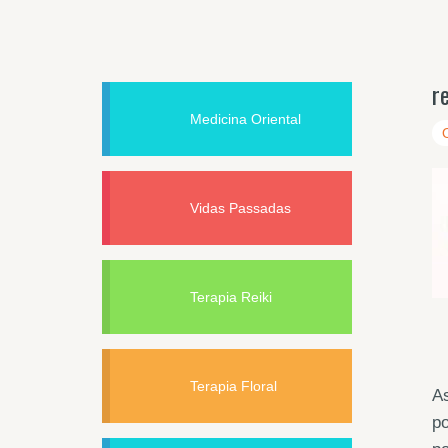
r
Medicina Oriental
Vidas Passadas
Terapia Reiki
Terapia Floral
As
po