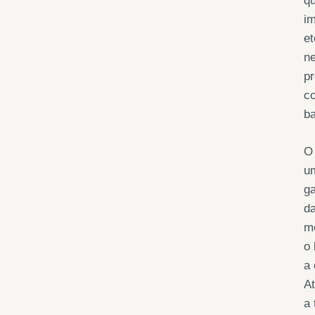
qu
im
et
ne
pr
co
ba
O 
um
ga
da
mo
o 
a 
At
a 