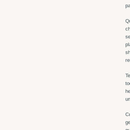
pa
Qu
c
s
pl
sh
re
Te
to
he
um
Co
ge