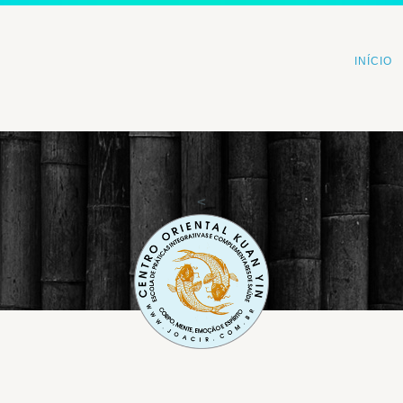
INÍCIO
<