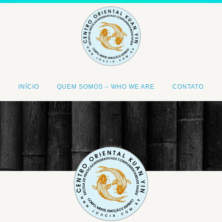
INÍCIO
QUEM SOMOS – WHO WE ARE
CONTATO
<