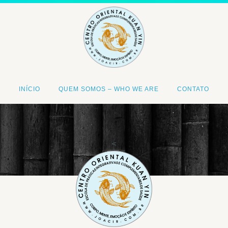
INÍCIO
QUEM SOMOS – WHO WE ARE
CONTATO
<