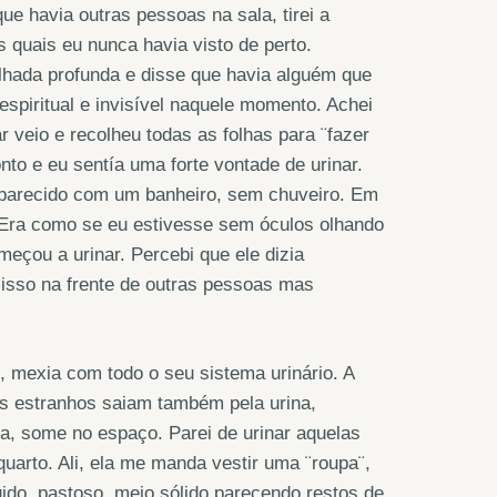
e havia outras pessoas na sala, tirei a
s quais eu nunca havia visto de perto.
lhada profunda e disse que havia alguém que
piritual e invisível naquele momento. Achei
 veio e recolheu todas as folhas para ¨fazer
to e eu sentía uma forte vontade de urinar.
 parecido com um banheiro, sem chuveiro. Em
. Era como se eu estivesse sem óculos olhando
çou a urinar. Percebi que ele dizia
isso na frente de outras pessoas mas
 mexia com todo o seu sistema urinário. A
os estranhos saiam também pela urina,
, some no espaço. Parei de urinar aquelas
 quarto. Ali, ela me manda vestir uma ¨roupa¨,
uido, pastoso, meio sólido parecendo restos de