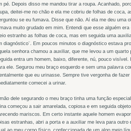
 pé. Depois disso me mandou tirar a roupa. Acanhado, porqu
upa, deitei-me no chão e ela me cobriu de folhas de coca, a
rguntou se eu fumava. Disse que não. Aí ela me deu uma o
mava muito grudado em mim. Entendi que esse alguém era es
io estranho as folhas de coca, mas em seguida uma auxiliar
 diagnóstico¨. Em poucos minutos o diagnóstico estava pron
uela senhora chamou a auxiliar, que me levou a um quarto
guida entra um homem, baixo, diferente, nú, pouco visível
ra ele. Segurou meu braço esquerdo e sem uma palavra come
ntalmente que eu urinasse. Sempre tive vergonha de fazer 
ediatamente comecei a urinar.
mão dele segurando o meu braço tinha uma função especial,
ina começou a sair amarelada, copiosa e em seguida objet
recendo mariscos. Em certo instante aquele homem evapora
isas estranhas, abri a porta e a auxiliar me leva para outro
ual ao meu corpo físico, confeccionada de um algo meio líq