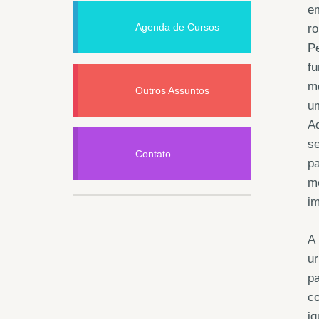
em
Agenda de Cursos
ro
Pe
fu
me
Outros Assuntos
um
Aq
se
Contato
pa
me
im
A 
ur
pa
co
ig