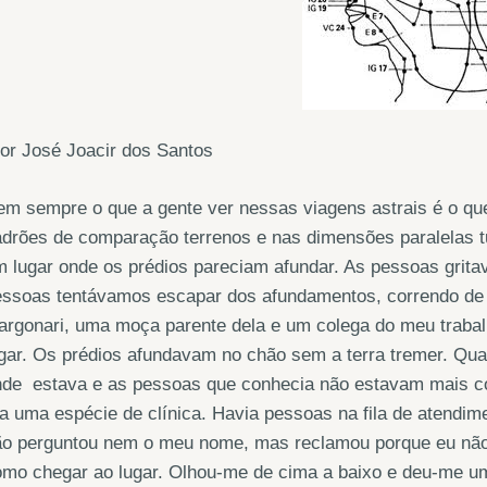
or José Joacir dos Santos
m sempre o que a gente ver nessas viagens astrais é o que
drões de comparação terrenos e nas dimensões paralelas t
 lugar onde os prédios pareciam afundar. As pessoas gritav
ssoas tentávamos escapar dos afundamentos, correndo de u
rgonari, uma moça parente dela e um colega do meu trabal
gar. Os prédios afundavam no chão sem a terra tremer. Q
nde estava e as pessoas que conhecia não estavam mais co
a uma espécie de clínica. Havia pessoas na fila de atendim
o perguntou nem o meu nome, mas reclamou porque eu não t
mo chegar ao lugar. Olhou-me de cima a baixo e deu-me um