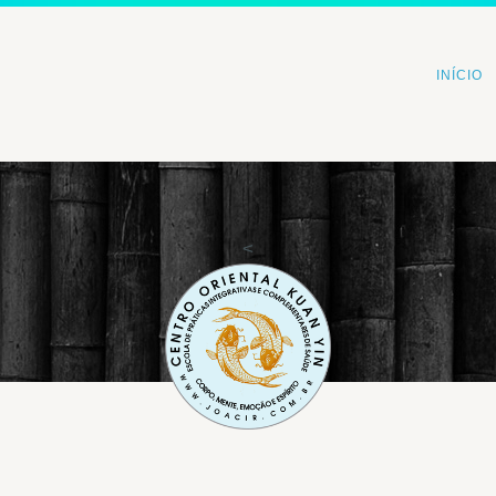
INÍCIO
<