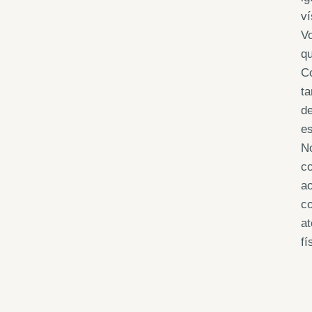
ví
V
qu
Co
ta
de
es
No
co
ao
co
at
fí