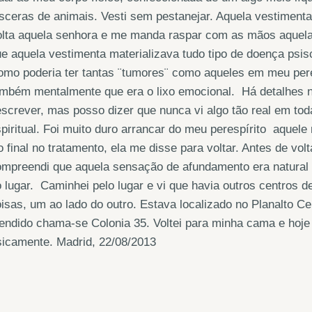
sceras de animais. Vesti sem pestanejar. Aquela vestimen
olta aquela senhora e me manda raspar com as mãos aquela
e aquela vestimenta materializava tudo tipo de doença psi
mo poderia ter tantas ¨tumores¨ como aqueles em meu pere
mbém mentalmente que era o lixo emocional. Há detalhes n
screver, mas posso dizer que nunca vi algo tão real em tod
piritual. Foi muito duro arrancar do meu perespírito aquel
 final no tratamento, ela me disse para voltar. Antes de vol
mpreendi que aquela sensação de afundamento era natural 
 lugar. Caminhei pelo lugar e vi que havia outros centros 
isas, um ao lado do outro. Estava localizado no Planalto Cent
endido chama-se Colonia 35. Voltei para minha cama e hoj
sicamente. Madrid, 22/08/2013