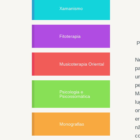
Xamanismo
Fitoterapia
P
Ne
Musicoterapia Oriental
pa
um
pe
Psicologia e
Ma
Psicossomática
lu
o
er
Monografias
nã
co