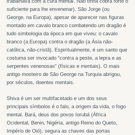
trabalhava com a cura mental. Não tinha cobra forte o
suficiente para lhe envenenar). São Jorge (ou
George, na Europa), apesar de aparecer nas figuras
montado em cavalo branco combatendo um dragão é
tudo simbologia da época em que viveu: o cavalo
branco (a Europa) contra o dragão (a Ásia não-
católica, não-cristã). Espiritualmente, é um santo que
costuma ser invocado “contra a peste, a lepra e as
serpentes venenosas” (físicas e mentais). O mais
antigo mosteiro de São George na Turquia abrigou,
por séculos, doentes mentais.
Shiva é um ser multifacetado e um dos seus
principais símbolos é o falo, a origem da vida, o fogo
mental. Bará, deus dos povos Iorubá (África
Ocidental, Benin, Nigéria, antigo Reino do Queto,
Império de Oió), segura as chaves das portas