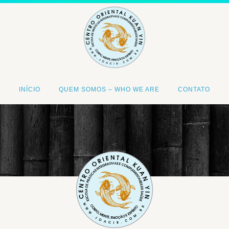
INÍCIO
QUEM SOMOS – WHO WE ARE
CONTATO
<