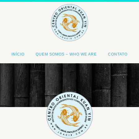
INÍCIO
QUEM SOMOS – WHO WE ARE
CONTATO
<