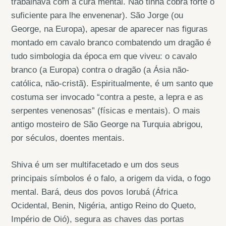
trabalhava com a cura mental. Não tinha cobra forte o
suficiente para lhe envenenar). São Jorge (ou
George, na Europa), apesar de aparecer nas figuras
montado em cavalo branco combatendo um dragão é
tudo simbologia da época em que viveu: o cavalo
branco (a Europa) contra o dragão (a Ásia não-
católica, não-cristã). Espiritualmente, é um santo que
costuma ser invocado “contra a peste, a lepra e as
serpentes venenosas” (físicas e mentais). O mais
antigo mosteiro de São George na Turquia abrigou,
por séculos, doentes mentais.
Shiva é um ser multifacetado e um dos seus
principais símbolos é o falo, a origem da vida, o fogo
mental. Bará, deus dos povos Iorubá (África
Ocidental, Benin, Nigéria, antigo Reino do Queto,
Império de Oió), segura as chaves das portas