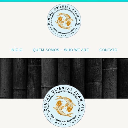
INÍCIO
QUEM SOMOS – WHO WE ARE
CONTATO
<