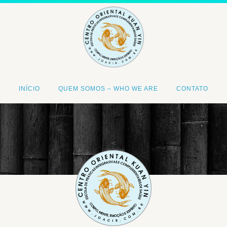
INÍCIO
QUEM SOMOS – WHO WE ARE
CONTATO
<