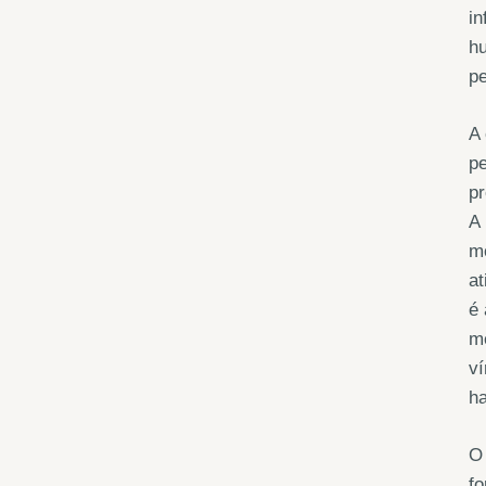
in
hu
pe
A 
pe
pr
A 
mo
at
é 
mé
ví
ha
O 
fo