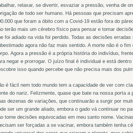
abalhar, relaxar, se divertir, esvaziar a pressão, venha de 
rigação de todo ser humano. Há pessoas que precisam apre
0.000 que foram a óbito com a Covid-19 estão fora do páreo
o terão mais um cérebro físico para pensar e tomar decisõe
e foi adiado na vida foi perdido. Todas as decisões erradas
bestimado agora não faz mais sentido. A morte não é o fim d
rpo. Agora a pressão é a própria história do indivíduo, fr
ra negar e prorrogar. O juízo final é individual e está den
escobre isso quando percebe que não precisa mais dos pul
o é fácil nem todo mundo tem a capacidade de ver com clar
ente do nariz. Felizmente, quase que bate na nossa porta a 
as dezenas de variações, que continuarão a surgir por mui
de ser um grande aliado, embora o gado vá continuar no p
ão tome decisões equivocadas em meu santo nome. Vacinas 
ecisam ser forçadas a se vacinar, embora também tenha cér