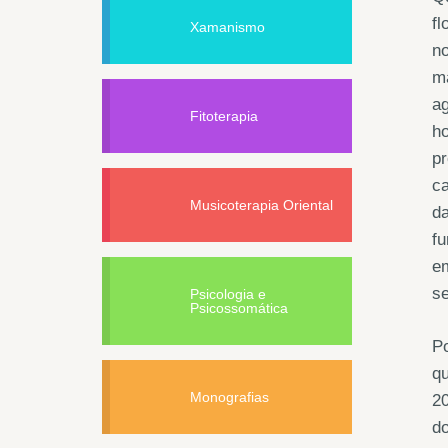
fl
Xamanismo
no
ma
ag
Fitoterapia
h
pr
ca
Musicoterapia Oriental
d
fu
em
se
Psicologia e
Psicossomática
Po
qu
Monografias
20
do