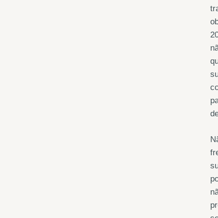
tr
ob
20
nã
qu
su
co
pa
d
Nã
fr
su
po
n
pr