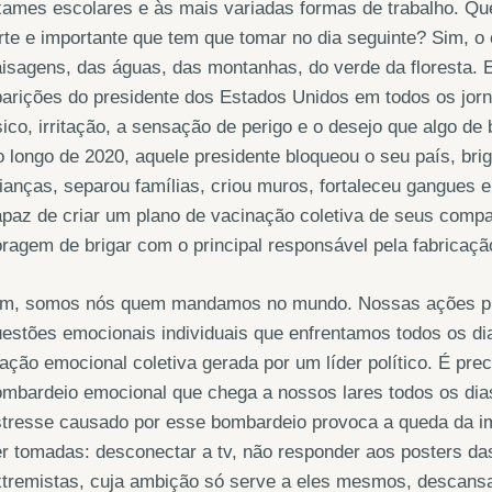
xames escolares e às mais variadas formas de trabalho. Q
rte e importante que tem que tomar no dia seguinte? Sim, o
isagens, das águas, das montanhas, do verde da floresta. 
arições do presidente dos Estados Unidos em todos os jor
sico, irritação, a sensação de perigo e o desejo que algo 
 longo de 2020, aquele presidente bloqueou o seu país, br
ianças, separou famílias, criou muros, fortaleceu gangues 
paz de criar um plano de vacinação coletiva de seus compa
ragem de brigar com o principal responsável pela fabricaçã
im, somos nós quem mandamos no mundo. Nossas ações pr
estões emocionais individuais que enfrentamos todos os di
ação emocional coletiva gerada por um líder político. É prec
mbardeio emocional que chega a nossos lares todos os dias p
stresse causado por esse bombardeio provoca a queda da 
r tomadas: desconectar a tv, não responder aos posters das
tremistas, cuja ambição só serve a eles mesmos, descansar 