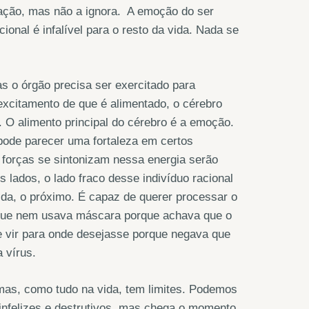
egação, mas não a ignora. A emoção do ser
nal é infalível para o resto da vida. Nada se
 o órgão precisa ser exercitado para
xcitamento de que é alimentado, o cérebro
el. O alimento principal do cérebro é a emoção.
pode parecer uma fortaleza em certos
 forças se sintonizam nessa energia serão
lados, o lado fraco desse indivíduo racional
vida, o próximo. É capaz de querer processar o
a que nem usava máscara porque achava que o
 e vir para onde desejasse porque negava que
 vírus.
mas, como tudo na vida, tem limites. Podemos
 infelizes e destrutivos, mas chega o momento