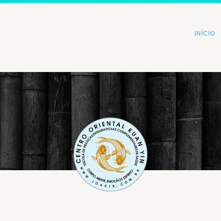
INÍCIO
<