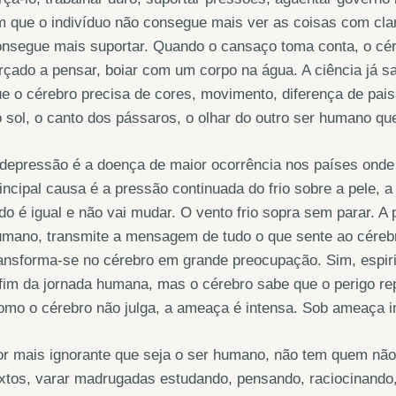
 que o indivíduo não consegue mais ver as coisas com cla
nsegue mais suportar. Quando o cansaço toma conta, o cér
rçado a pensar, boiar com um corpo na água. A ciência já 
e o cérebro precisa de cores, movimento, diferença de paisa
 sol, o canto dos pássaros, o olhar do outro ser humano que
depressão é a doença de maior ocorrência nos países onde 
incipal causa é a pressão continuada do frio sobre a pele,
do é igual e não vai mudar. O vento frio sopra sem parar. A
mano, transmite a mensagem de tudo o que sente ao cérebro.
ansforma-se no cérebro em grande preocupação. Sim, espir
fim da jornada humana, mas o cérebro sabe que o perigo rep
mo o cérebro não julga, a ameaça é intensa. Sob ameaça i
r mais ignorante que seja o ser humano, não tem quem não
xtos, varar madrugadas estudando, pensando, raciocinando