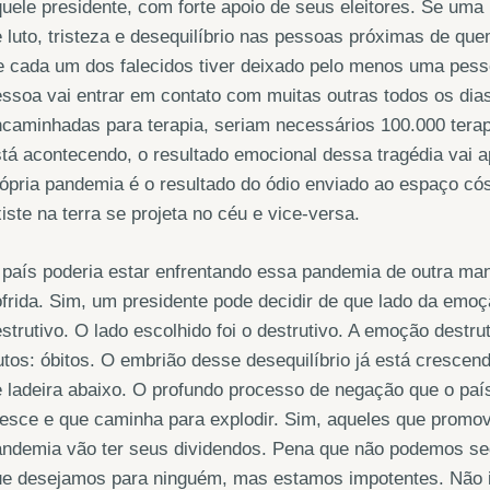
uele presidente, com forte apoio de seus eleitores. Se um
 luto, tristeza e desequilíbrio nas pessoas próximas de qu
 cada um dos falecidos tiver deixado pelo menos uma pesso
ssoa vai entrar em contato com muitas outras todos os di
caminhadas para terapia, seriam necessários 100.000 tera
tá acontecendo, o resultado emocional dessa tragédia vai a
ópria pandemia é o resultado do ódio enviado ao espaço cós
iste na terra se projeta no céu e vice-versa.
país poderia estar enfrentando essa pandemia de outra ma
frida. Sim, um presidente pode decidir de que lado da emoç
strutivo. O lado escolhido foi o destrutivo. A emoção destru
utos: óbitos. O embrião desse desequilíbrio já está cresce
 ladeira abaixo. O profundo processo de negação que o paí
esce e que caminha para explodir. Sim, aqueles que promo
ndemia vão ter seus dividendos. Pena que não podemos seg
e desejamos para ninguém, mas estamos impotentes. Não im