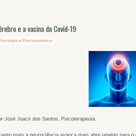
érebro e a vacina da Covid-19
Psicologia e Psicossomática
r José Joacir dos Santos, Psicoterapeuta
anto mais a neurociência avança mais abre janelas para o