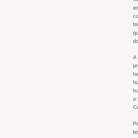
em
co
fo
qu
do
A 
pr
tu
hu
tr
o 
Co
Po
te