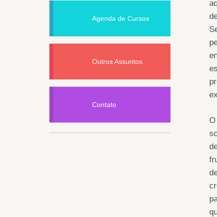
aq
de
Agenda de Cursos
Se
pe
en
Outros Assuntos
es
pr
ex
Contato
O 
so
de
fr
de
cr
pa
qu