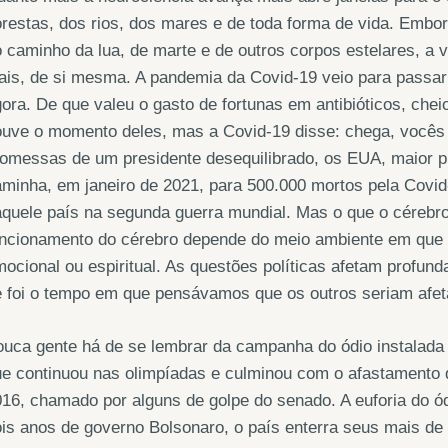
orestas, dos rios, dos mares e de toda forma de vida. Embo
 caminho da lua, de marte e de outros corpos estelares, a v
is, de si mesma. A pandemia da Covid-19 veio para passar 
ora. De que valeu o gasto de fortunas em antibióticos, che
ouve o momento deles, mas a Covid-19 disse: chega, vocês
omessas de um presidente desequilibrado, os EUA, maior p
minha, em janeiro de 2021, para 500.000 mortos pela Covid-
aquele país na segunda guerra mundial. Mas o que o céreb
ncionamento do cérebro depende do meio ambiente em que o i
ocional ou espiritual. As questões políticas afetam profu
 foi o tempo em que pensávamos que os outros seriam afet
uca gente há de se lembrar da campanha do ódio instalada
e continuou nas olimpíadas e culminou com o afastamento 
16, chamado por alguns de golpe do senado. A euforia do ó
is anos de governo Bolsonaro, o país enterra seus mais de