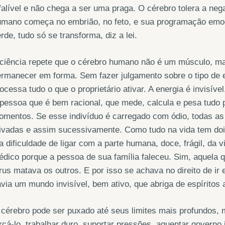
falível e não chega a ser uma praga. O cérebro tolera a n
mano começa no embrião, no feto, e sua programação emocio
rde, tudo só se transforma, diz a lei.
ciência repete que o cérebro humano não é um músculo, mas
rmanecer em forma. Sem fazer julgamento sobre o tipo de e
ocessa tudo o que o proprietário ativar. A energia é invisív
pessoa que é bem racional, que mede, calcula e pesa tudo 
mentos. Se esse indivíduo é carregado com ódio, todas as
ivadas e assim sucessivamente. Como tudo na vida tem dois 
a dificuldade de ligar com a parte humana, doce, frágil, da 
dico porque a pessoa de sua família faleceu. Sim, aquel
rus matava os outros. E por isso se achava no direito de ir
via um mundo invisível, bem ativo, que abriga de espíritos a
cérebro pode ser puxado até seus limites mais profundos, 
rçá-lo, trabalhar duro, suportar pressões, aguentar governo