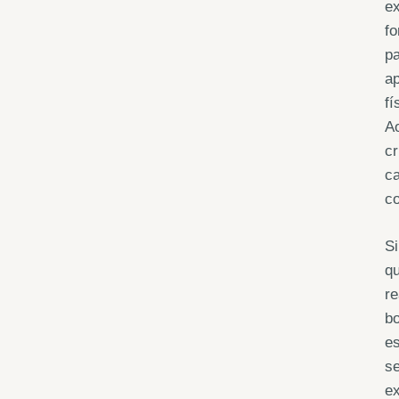
e
fo
pa
ap
fí
Ao
cr
ca
co
S
qu
re
bo
e
se
ex