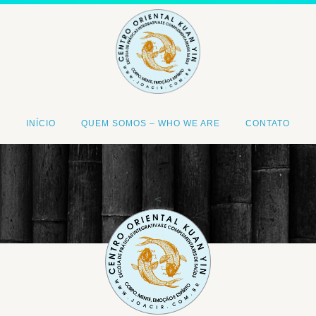
INÍCIO
QUEM SOMOS – WHO WE ARE
CONTATO
<